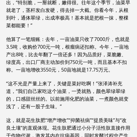
出，“特别脆，一掰就断，嫩得很。往年这个季节，油菜早
就老了，茎杆发白发硬，得去掉一大截。你看今年，从根
到叶，通体翠绿，出成率极高！基本就是把根一抹，整棵
菜都能要！”
他算了一笔细账：去年，一亩油菜只收了7000斤，也就是
3.5吨，收购价700元一吨，根瘤病还扣称。今年，一亩地
产出8吨，比去年翻了一倍还多！因为品质好，菜脆嫩、
绿度高，出口厂商主动加价到750元一吨，而且基本不扣
称。一亩地增收3550元，50亩地就是17.75万元。
“这不光是产量上来了，关键是菜好吃啊！”张泽涛补充
道，“我们自己家吃这个油菜，一烫就熟，颜色翠绿翠绿
的，口感甜丝丝的。以前施用化肥的油菜，一煮颜色就变
浅了，还有一股子生味。”
这，就是花生肽肥“增产增收”“抑菌祛病”“提质美味”与“改
良土壤”的直观体现。花生肽肥通过小分子活性肽直接作用
于作物代谢，激发其内在抗病基因，同时发酵过程中产生