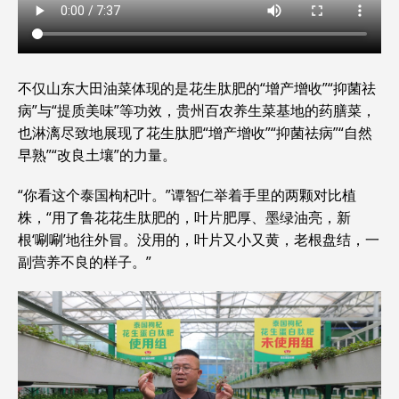
不仅山东大田油菜体现的是花生肽肥的“增产增收”“抑菌祛
病”与“提质美味”等功效，贵州百农养生菜基地的药膳菜，
也淋漓尽致地展现了花生肽肥“增产增收”“抑菌祛病”“自然
早熟”“改良土壤”的力量。
“你看这个泰国枸杞叶。”谭智仁举着手里的两颗对比植
株，“用了鲁花花生肽肥的，叶片肥厚、墨绿油亮，新
根‘唰唰’地往外冒。没用的，叶片又小又黄，老根盘结，一
副营养不良的样子。”