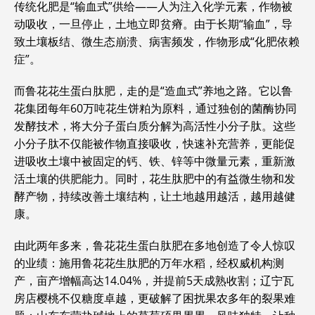
传统化肥是“输血式”供给——人为注入化学元素，作物被
动吸收，一旦停止，土地立即贫瘠。由于长期“输血”，导
致土壤板结、微生态崩溃、病害频发，作物形成“化肥依赖
症”。
而鲁花花生蛋白肽肥，走的是“造血式”养地之路。它以鲁
花集团每年60万吨花生饼粕为原料，通过独创的菌酶协同
发酵技术，将大分子蛋白质分解为高活性小分子肽。这些
小分子肽不仅能被作物直接吸收，快速补充营养，更能促
进吸收土壤中被固定的钙、铁、锌等中微量元素，重新激
活土壤的供肥能力。同时，花生肽肥中的有益微生物和发
酵产物，持续改善土壤结构，让土地越用越活，越用越健
康。
由此两年多来，鲁花花生蛋白肽肥在多地创造了令人惊叹
的业绩：施用鲁花花生肽肥的万年水稻，经权威机构测
产，亩产增幅高达14.04%，并提前5天成熟收割；辽宁瓦
房店樱桃不仅糖度卓越，更破解了困扰果农多年的裂果难