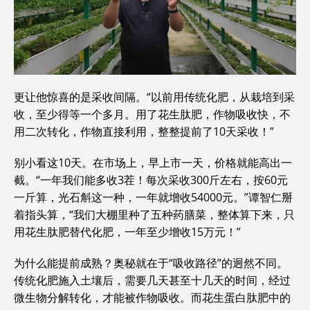
更让他惊喜的是采收间隔。“以前用传统化肥，从栽培到采
收，至少得等一个多月。用了花生肽肥，作物吸收快，不
用二次转化，作物直接利用，整整提前了10天采收！”
别小看这10天。在市场上，早上市一天，价格就能高出一
截。“一年我们能多收3茬！每次采收300斤左右，按60元
一斤算，光石斛这一种，一年就增收54000元。”谭智仁掰
着指头算，“我们大棚里种了五种药膳菜，整体算下来，只
用花生肽肥替代化肥，一年至少增收15万元！”
为什么能提前成熟？奥秘就在于“吸收路径”的迥然不同。
传统化肥施入土壤后，需要几天甚至十几天的时间，经过
微生物分解转化，才能被作物吸收。而花生蛋白肽肥中的