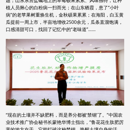
题；山东东营盐碱地上的草莓硕果累累、风味独特，让种
植人员揪心的白粉病一扫而光；在山东栖霞，患了“小叶
病”的老苹果树重焕生机，金秋硕果累累；在海阳，白玉黄
瓜提前一周上市，半亩地增收2500余元，瓜条直溜饱满，
口感清甜可口，找回了记忆中的“老味道”……
“现在的土壤并不缺肥料，而是养分都被‘禁锢’了。”中国农
业技术推广协会秘书长蒙艳华博士指出，“鲁花花生肽肥厉
害的地方在于，它能打破这种禁锢，唤醒土壤自身的活