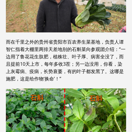
而在千里之外的贵州省贵阳市百农养生菜基地，负责人谭
智仁指着大棚里两排天差地别的石斛菜向参观团介绍：“一
边用了鲁花花生肽肥，植株壮、叶子厚、病害全没了，而
且提前10天上市，每年多收3茬；另一边没用，你看，染
上灰霉病、疫病，长势衰萎，有的叶子都发黑了。这哪是
施肥，这是给作物‘换命’！”