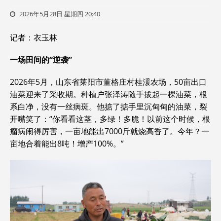
2026年5月28日 星期四 20:40
记者：衣玉林
一场田间的“逆袭”
2026年5月，山东省莱阳市董格庄村桂湲农场，50亩出口
油菜迎来了采收期。种植户张泽涛随手拔起一棵油菜，根
系白净，没有一丝病斑。他掂了掂手里沉甸甸的油菜，裂
开嘴笑了：“你看看这茎，多绿！多脆！以前这个时候，根
瘤病闹得厉害，一亩地能出7000斤就烧高香了。今年？一
亩地合着能出8吨！增产100%。”