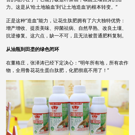
力。这是从‘给土地输血’到‘让土地造血’的根本转变。”
正是这种“造血”能力，让花生肽肥拥有了六大独特优势：
增产增收、提质美味、抑菌祛病、自然早熟、改良土壤、
抗逆修复。这六点，缺一不可，且无法被普通肥料复制。
从油瓶到田垄的绿色闭环
在董格庄，张泽涛已经下定决心：“明年所有地，所有农作
物，全用鲁花花生蛋白肽肥，化肥彻底不用了！”