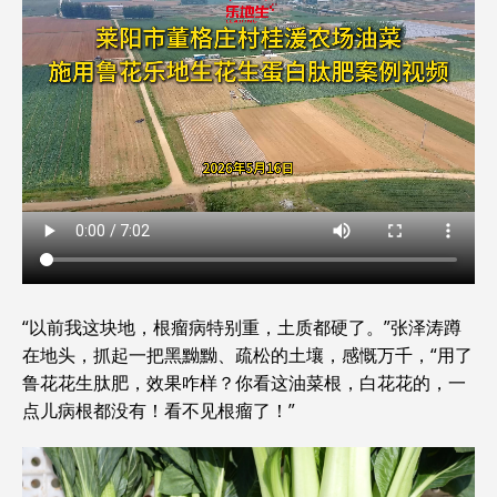
“以前我这块地，根瘤病特别重，土质都硬了。”张泽涛蹲
在地头，抓起一把黑黝黝、疏松的土壤，感慨万千，“用了
鲁花花生肽肥，效果咋样？你看这油菜根，白花花的，一
点儿病根都没有！看不见根瘤了！”