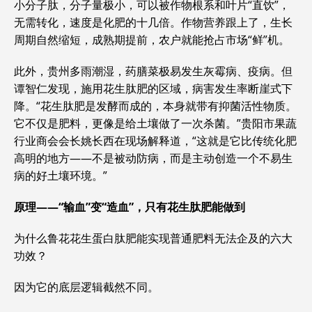
小分子肽，分子量极小，可以被作物根系和叶片“直饮”，
无需转化，速度是化肥的十几倍。作物营养跟上了，生长
周期自然缩短，成熟期提前，农户就能抢占市场“鲜”机。
此外，贵州多雨潮湿，药膳菜极易发生灰霉病、疫病。但
谭智仁发现，施用花生肽肥的区域，病害发生率断崖式下
降。“花生肽肥是发酵而成的，本身就带有抑菌活性物质。
它不仅是肥料，更像是给土壤做了一次杀菌。”贵阳市果蔬
行业商会会长姚长西在现场解释道，“这就是它比传统化肥
高明的地方——不是被动防病，而是主动创造一个不易生
病的好土壤环境。”
原理——“输血”变“造血”，只有花生肽肥能做到
为什么鲁花花生蛋白肽肥能实现普通肥料无法企及的六大
功效？
因为它的底层逻辑截然不同。