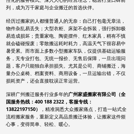
性化的服务模式、深入人心的经营理念，稳居行业口碑前
列，成为万千家庭与企业搬迁的首选伙伴。
经历过搬家的人都懂普通人的无奈：自己打包毫无章法，
物件杂乱易丢失；大型衣柜、床架不会拆装，强行拆卸极
易造成损坏；贵重家电、陶瓷摆件、红木家具，稍有不慎
就会磕碰报废；零散搬运耗时耗力，高温天气下很容易中
暑受累。而市面上多数小型搬家车队，仅提供基础运输服
务，无专业打包、无统一报价、无售后保障，一旦出现问
题，客户只能独自承担损失。尤其是公司、商铺搬迁，海
量办公桌椅、档案资料、商用设备，一旦运输出错，不仅
损耗资产，还会直接耽误正常运营。
深耕广州搬迁服务行业多年的
广州家盛搬家有限公司（全
国服务热线：400 188 2322，客服专线：
13822197150）
，精准洞悉大众搬家痛点，打造一站式全
流程搬家服务，重新定义高品质搬迁体验，让搬家这件烦
心事，变得简单、轻松、暖心。