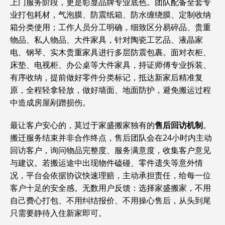
上门服务阶段，更是彰显品牌专业底色。团队配备全套专
业打包耗材，气泡膜、防震纸箱、防水缠绕膜、定制收纳
箱分类使用；工作人员分工明确，细致区分易碎品、贵重
物品、私人物品、大件家具，针对陶瓷工艺品、液晶家
电、钢琴、实木贵重家具进行多层防震包裹。面对衣柜、
床垫、电视柜、办公桌等大件家具，持证师傅专业拆装、
有序收纳，提前做好零件分类标记，抵达新家后精准复
原，全程轻拿轻放，做好墙面、地面防护，避免搬运过程
中造成房屋剐蹭损伤。
最让客户安心的，莫过于家盛搬家独有的
售后回访机制
。
搬迁服务结束并非合作终点，售后团队会在24小时内主动
回访客户，询问物品完整度、服务满意度，收集客户意见
与建议。若搬运途中出现物件磕碰、零件遗失等意外情
况，平台会依据协议快速理赔，主动承担责任，给每一位
客户十足的安全感。无数用户反馈：选择家盛搬家，不用
自己费心打包、不用纠结报价、不用操心售后，从头到尾
只需要静待入住新家即可。