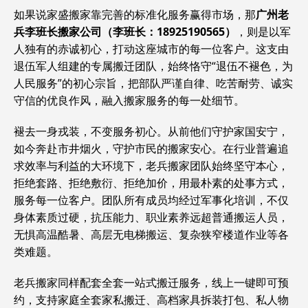
如果说家盛搬家靠完善的标准化服务赢得市场，那
广州老
兵李班长搬家公司（李班长：18925190565）
，则是以军
人独有的赤诚初心，打动这座城市的每一位客户。这支由
退伍军人组建的专属搬迁团队，始终恪守“退伍不褪色，为
人民服务”的初心宗旨，把部队严谨自律、吃苦耐劳、诚实
守信的优良作风，融入搬家服务的每一处细节。
褪去一身戎装，不变服务初心。从前他们守护家国安宁，
如今奔赴市井烟火，守护市民的搬家安心。在行业普遍追
求效率与利益的大环境下，老兵搬家团队始终坚守本心，
拒绝套路、拒绝敷衍、拒绝加价，用最朴素的处事方式，
服务每一位客户。团队所有成员均经过军事化培训，不仅
身体素质过硬，抗压能力、职业素养远超普通搬运人员，
无惧高温酷暑、高层无电梯搬运、复杂狭窄楼道作业等各
类难题。
老兵搬家同样配套全套一站式搬迁服务，线上一键即可预
约，支持家庭全套家私搬迁、高档家具拆装打包、私人物