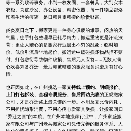
等一系列琐碎事务。小到一枚发圈、一套餐具，大到实木
衣柜、真皮沙发、办公设备、精密仪器，每一件物品都烙
印着生活的痕迹，是日积月累积攒的珍贵财富。
炎炎夏日之下，搬家更是一件身心俱疲的难事。闷热的天
气里，徒手打包整理早已耗尽精力，搬运重物更是汗流浃
背；更让人糟心的是搬家行业层出不穷的乱象：临时加
价、低价引流后坐地起价、搬运途中磕碰损坏物品拒不赔
付、打包敷衍导致物件破损、售后无人应答……无数人满
心欢喜筹备乔迁，最后却被糟糕的搬家服务消磨所有好心
情。
也正因如此，在广州挑选一家
支持线上预约、明细报价、
上门打包拆装、全程专属服务、售后回访兜底
的正规搬家
公司，才是乔迁路上最关键的一步。不用反复比价内耗，
不用担忧隐形消费，不用心疼心爱家具受损，让搬家回归
“乔迁之喜”的本质。在广州本地搬家行业中，广州家盛搬
家有限公司与广州老兵搬家公司凭借完善的服务体系、人