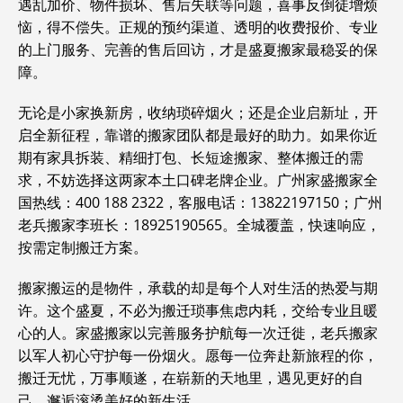
遇乱加价、物件损坏、售后失联等问题，喜事反倒徒增烦
恼，得不偿失。正规的预约渠道、透明的收费报价、专业
的上门服务、完善的售后回访，才是盛夏搬家最稳妥的保
障。
无论是小家换新房，收纳琐碎烟火；还是企业启新址，开
启全新征程，靠谱的搬家团队都是最好的助力。如果你近
期有家具拆装、精细打包、长短途搬家、整体搬迁的需
求，不妨选择这两家本土口碑老牌企业。广州家盛搬家全
国热线：400 188 2322，客服
电话
：13822197150；广州
老兵搬家李班长：18925190565。全城覆盖，快速响应，
按需定制搬迁方案。
搬家搬运的是物件，承载的却是每个人对生活的热爱与期
许。这个盛夏，不必为搬迁琐事焦虑内耗，交给专业且暖
心的人。家盛搬家以完善服务护航每一次迁徙，老兵搬家
以军人初心守护每一份烟火。愿每一位奔赴新旅程的你，
搬迁无忧，万事顺遂，在崭新的天地里，遇见更好的自
己，邂逅滚烫美好的新生活。