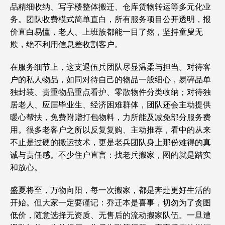
品精细收纳、写字楼整体搬迁、仓库货物转运等多元化业
务。团队收费模式简单直白，所有服务项目公开透明，报
价直白易懂，老人、上班族都能一目了然，坚持童叟无
欺，绝不利用信息差收割客户。
在服务细节上，这支退伍兵团队尽显温柔与担当。对待客
户的私人物品，如同对待自己的物品一般细心，易碎品单
独封装、贵重物品重点看护、零散物件分类收纳；对待独
居老人、应届毕业生、经济困难群体，团队还会主动提供
暖心帮扶，免费附赠打包物料，力所能及减免部分服务费
用。很多老客户之所以反复复购、主动推荐，看中的从来
不止是过硬的搬运技术，更是老兵团队身上那份难得的真
诚与责任感。不少住户直言：找老兵搬家，图的就是踏实
和放心。
盛夏将至，万物向阳，每一次搬家，都是奔赴更好生活的
开始。但大家一定要谨记：乔迁本是喜事，切勿为了贪图
低价，随意选择无资质、无售后的流动搬家队伍。一旦遭