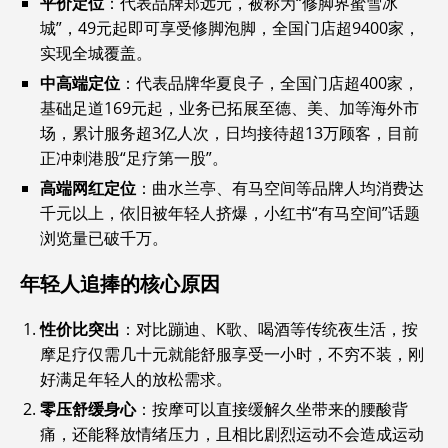
平价定位
‌：代表品牌郑远元，被称为“修脚界蜜雪冰
城”，49元起即可享受修脚泡脚，全国门店超9400家，
实现全城覆盖。
中高端定位
‌：代表品牌华夏良子，全国门店超400家，
基础足道169元起，业务已拓展至德、美、加等海外市
场，累计服务超3亿人次，日均接待超13万顾客，目前
正冲刺港股“足疗第一股”。
高端网红定位
‌：曲水兰亭、有马空间等品牌人均消费达
千元以上，依旧被年轻人挤爆，小红书“有马空间”话题
浏览量已破千万。
年轻人追捧的核心原因
性价比突出
‌：对比蹦迪、K歌、喝酒等传统夜生活，按
摩足疗仅需几十元就能舒服享受一小时，不穷不装，刚
好满足年轻人的放松需求。
零压舒缓身心
‌：按摩可以直接缓解久坐带来的腰酸背
痛，还能释放情绪压力，且相比剧烈运动不会造成运动