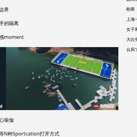
边界
刚果
上海
手的隔离
女子
moment
大白
台风
心瑜伽
Sportcation打开方式