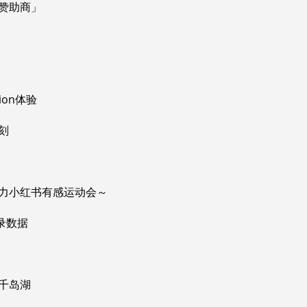
赞助商」
ion体验
刻
倾情助力小红书有感运动会～
录数据
千岛湖