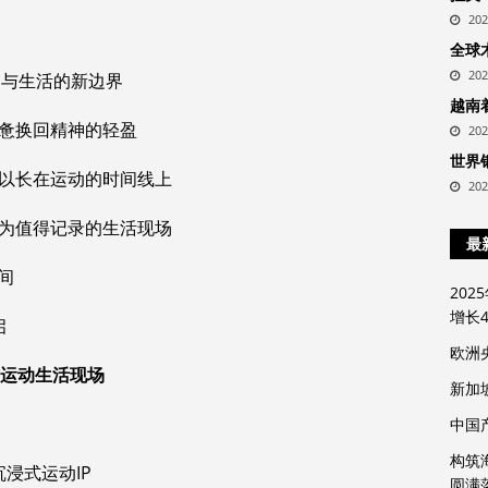
20
尚
全球
20
动与生活的新边界
越南
疲惫换回精神的轻盈
20
世界
可以长在运动的时间线上
20
成为值得记录的生活现场
最
间
20
增长4
启
欧洲
式运动生活现场
新加
中国
构筑
沉浸式运动IP
圆满