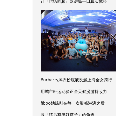
让「吃练同频』落进每一口真实体验
Burberry风衣粉底液发起上海全女骑行
用城市轻运动验正全天候漫游持妆力
fiboo她练则在每一次酣畅淋漓之后
以「练后有感好搭子」的角色