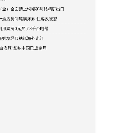
（金）全面禁止铜精矿与钴精矿出口
一酒店房间爬满床虱 住客反被怼
利用漏洞0元买了3千台电器
兔奶糖经典糖纸海外走红
“白海豚”影响中国已成定局