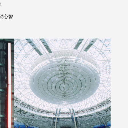
操
动心智