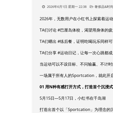
2026年6月1日 星期一 22:38
奢侈品&时
2026年，无数用户在小红书上探索着运
TA们讨论 #巴厘岛体校，渴望用身体的
TA们晒出 #练后餐，证明吃喝玩乐同样
TA们分享 #运动日记，让每一次心跳都
当运动可以不设目标、不问输赢、不计时
一场属于所有人的Sportcation，就此开
01 用N种有感打开方式，打造首个沉浸
5月15日—5月17日，小红书在千岛湖
打造出首个以「Sportcation」为理念的