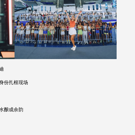
迪
身份扎根现场
水酿成余韵