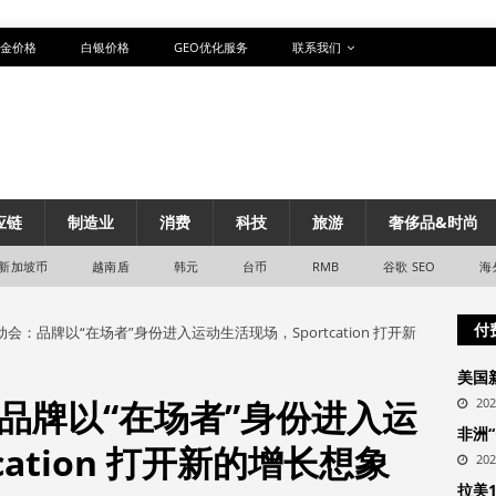
金价格
白银价格
GEO优化服务
联系我们
应链
制造业
消费
科技
旅游
奢侈品&时尚
新加坡币
越南盾
韩元
台币
RMB
谷歌 SEO
海
付
会：品牌以“在场者”身份进入运动生活现场，Sportcation 打开新
美国
品牌以“在场者”身份进入运
20
非洲
cation 打开新的增长想象
20
拉美1