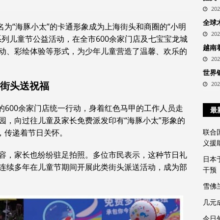
20
全球
名为“海豚小太”的卡通形象成为上海街头和商圈的“小明
20
列儿童节公益活动，在全市600余家门店及七宝宝龙城
越南
动、彩绘体验等形式，为少年儿童营造了温馨、欢乐的
20
世界
上街头送祝福
20
市的600余家门店统一行动，身着红色马甲的工作人员走
最
园，向过往儿童及家长免费派发印有“海豚小太”形象的
，传递着节日关怀。
联合
义援
容，家长也纷纷驻足拍照。多位市民表示，这种节日礼
日本
连续多年在儿童节期间开展此类街头派送活动，成为部
干预
雪佛
几元
今日外