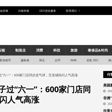
金价格
白银价格
GEO优化服务
联系我们
应链
制造业
消费
科技
旅游
奢侈品&时尚
新加坡币
越南盾
韩元
台币
RMB
谷歌 SEO
海
付
过“六一”：600家门店同步送气球，宝龙城快闪人气高涨
美国
子过“六一”：600家门店同
20
闪人气高涨
非洲
20
拉美1