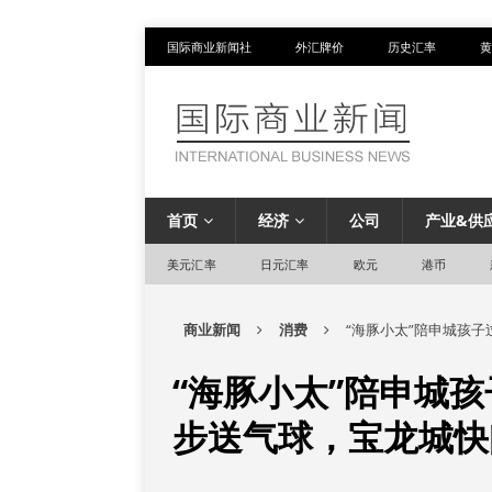
国际商业新闻社
外汇牌价
历史汇率
黄
首页
经济
公司
产业&供
美元汇率
日元汇率
欧元
港币
商业新闻
消费
“海豚小太”陪申城孩子
“海豚小太”陪申城孩
步送气球，宝龙城快