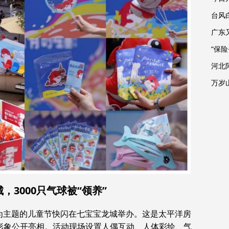
台风
广东
“保
河北
万岁
，3000只气球被“领养”
流”为主题的儿童节快闪在七宝宝龙城举办。这是太平洋房
体形象公开亮相。活动现场设置人偶互动、人体彩绘、气