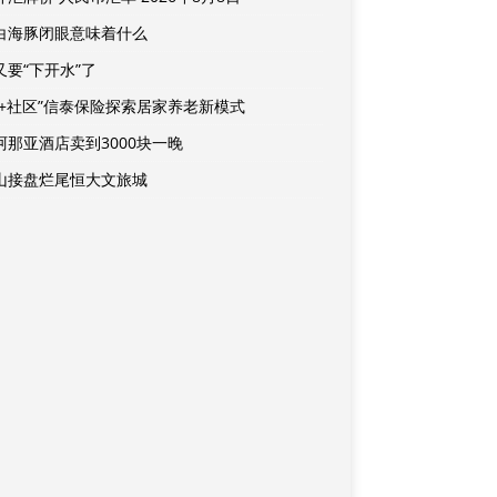
白海豚闭眼意味着什么
又要“下开水”了
险+社区”信泰保险探索居家养老新模式
阿那亚酒店卖到3000块一晚
山接盘烂尾恒大文旅城