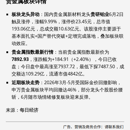
贵金属板块详情
板块龙头异动
‌：国内贵金属新材料龙头‌
贵研铂业
‌6月2日
触及涨停，涨幅9.99%，涨停价23.45元，总市值
193.06亿元，总成交额10.63亿元。该股涨停主要源于
基本面扎实+国产替代突破+定增完成落地，叠加板块联
动效应。
贵金属指数最新行情
‌：当前贵金属指数最新价为‌
7892.93
‌，涨跌幅为+184.91（+2.40%），今日已收
盘；今日盘中最高涨至7937.72，最低下探7487.50，成
交额达109.29亿，流通市值4842亿。
近期板块走势
‌：2026年3月-5月受国际金价回撤影响，
申万贵金属板块平均回撤达46%，部分龙头个股股价腰
斩，6月随市场情绪修复板块迎来反弹。
来源：
每日经济