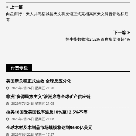
上一篇
向星而行・天人共鸣稻城县天文科技馆正式亮相高原天文科普新地标启
幕
下一篇
恒生指数收涨2.52% 百度集团涨超4%
付费专栏
美国新关税正式生效 全球反应分化
2026年7月24日 星期五 21:20
非洲“资源民族主义”浪潮席卷全球矿产供应链
2026年7月24日 星期五 21:08
拉美18国受美国税率波及10%至12.5%不等
2026年7月24日 星期五 21:08
全球木材及木制品市场规模将达到9640亿美元
2026年6月22日 星期一 17:57