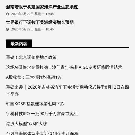
越南着眼于构建国家海洋产业生态系统
2026年6月22日 星期一 17:48
世界银行下调拉丁美洲经济增长预期
2026年6月22日 星期一 10:46
最新内容
重磅！北京调整房地产政策
这场AI研修含金量拉满！澳门青年·杭州AIGC专项研修圆满结营
A股收盘：三大指数均涨超1%
重磅来袭 | 2026年吉林省汽车下乡活动启动仪式将于8月12日在四
平举办
韩国KOSPI指数连续第七周下跌
宇树科技IPO 一批90后千万富豪或诞生
港股大模型“双雄”大涨
台风白海豚体型变大近似13个浙江面积