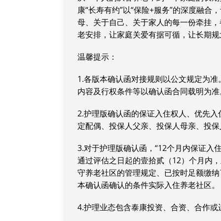
康“长寿有约”以“保险+服务”的深度融
母、关于自己、关于家人的每一份牵挂，
老安排，让家庭关爱有据可循，让长期规
温馨提示：
1.各版本确认函对接规则以公文规定为
内容及行权条件等以确认函合同载明为准
2.护理版确认函的保证入住权人、优先
定配偶、投保人父亲、投保人母亲、投保
3.对于护理版确认函，“12个月内保证
通过评估之日起的壹拾贰（12）个月内
守养老社区的管理规定、已按时足额缴纳
本确认函确认的条件实际入住养老社区。
4.护理业态包含泰康投资、合资、合作