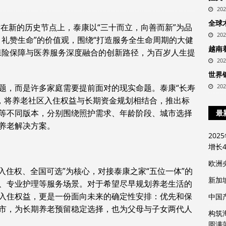
20
全球
站在新的历史节点上，泰康以“三十而立，向善而新”为品
20
、礼赞生命”的价值观，围绕“打造服务全生命周期的大健
越南
保险保障与医养服务深度融合的创新路径，为百岁人生提
20
世界
题，而是许多家庭需要提前面对的现实命题。泰康“长寿
20
式，将养老社区入住权益与长期资金规划相结合，推出标
等不同版本，分别围绕照护需求、年龄阶段、城市选择
最
养老解决方案。
20
增长4
欧洲
入住权、全国可选”为核心，对接泰康之家“五位一体”的
新加
、专业护理等服务场景。对于希望尽早规划养老生活的
入住权益，更是一份面向未来的确定性安排：优先和保
中国
市，为长期养老预留稳定选择，也为父母与子女两代人
构筑
圆满