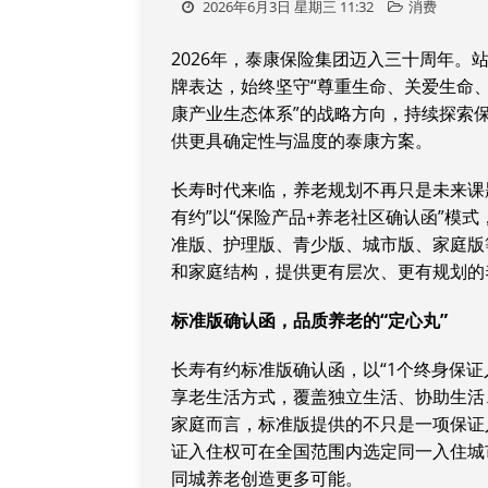
2026年6月3日 星期三 11:32
消费
2026年，泰康保险集团迈入三十周年。
牌表达，始终坚守“尊重生命、关爱生命
康产业生态体系”的战略方向，持续探索
供更具确定性与温度的泰康方案。
长寿时代来临，养老规划不再只是未来课
有约”以“保险产品+养老社区确认函”模
准版、护理版、青少版、城市版、家庭版
和家庭结构，提供更有层次、更有规划的
标准版
确认函
，
品质养老的“定心丸”
长寿有约标准版确认函，以“1个终身保证
享老生活方式，覆盖独立生活、协助生活
家庭而言，标准版提供的不只是一项保证
证入住权可在全国范围内选定同一入住城
同城养老创造更多可能。