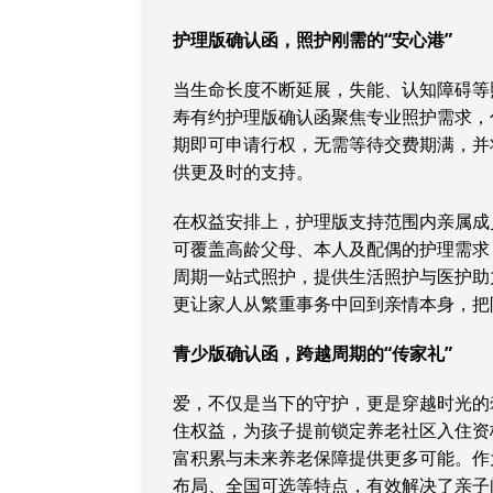
护理版
确认函
，
照护刚需的“安心港”
当生命长度不断延展，失能、认知障碍等
寿有约护理版确认函聚焦专业照护需求，
期即可申请行权，无需等待交费期满，并
供更及时的支持。
在权益安排上，护理版支持范围内亲属成员
可覆盖高龄父母、本人及配偶的护理需求
周期一站式照护，提供生活照护与医护助
更让家人从繁重事务中回到亲情本身，把
青少版
确认函
，
跨越周期的“传家礼”
爱，不仅是当下的守护，更是穿越时光的
住权益，为孩子提前锁定养老社区入住资
富积累与未来养老保障提供更多可能。作
布局、全国可选等特点，有效解决了亲子