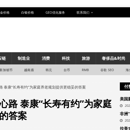
金价格
白银价格
GEO优化服务
联系我们
应链
制造业
消费
科技
旅游
奢侈品&时尚
新加坡币
越南盾
韩元
台币
RMB
谷歌 SEO
海
付
路 泰康“长寿有约”为家庭养老规划提供更稳妥的答案
美国
心路 泰康“长寿有约”为家庭
20
的答案
非洲
20
拉美1