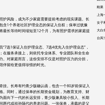
刚果
上海
照护风险，成为不少家庭需要提前考虑的现实课题。长
女子
包含1个养老社区护理业态的保证入住权；保单过犹豫
大白
将最长等待时间缩短至12个月，为有照护需求的家庭提
台风
“7选1保证入住护理业态、7选4优先入住护理业态”，
；在服务承接上，则依托专业体系、专业团队和全生命
力。对家庭而言，这份安排不仅是对照护压力的分担，
陪伴留给更值得珍惜的时光。
牵挂。长寿有约青少版确认函，包含一个80岁前保证入
格。同时，通过保单的长期资金规划，为教育支持、财
为面向下一代的长远安排，青少版兼具较小投入、长期
间两代或祖孙隔代的养老问题。一张保单，承载的是父