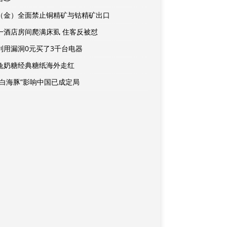
（金）全面禁止铜精矿与钴精矿出口
一酒店房间爬满床虱 住客反被怼
利用漏洞0元买了3千台电器
兔奶糖经典糖纸海外走红
“白海豚”影响中国已成定局