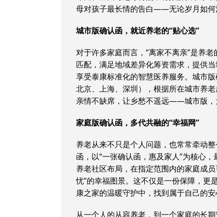
母对孩子最长情的告白——无论岁月如何
城市版
确认函
，
就近养老的“贴心选”
对于许多家庭而言，“离家不离亲”是养
匹配，满足地域差异化筹资需求，提供当
享受泰康标准化的智慧医养服务。城市版
北京、上海、深圳），根据所在城市养老
亲情不缺席，让乡愁不遥远——城市版，
家庭版
确认函
，
多代共融的“幸福网”
养老从来不只是个人问题，也常常牵动整
函，以“一张确认函，惠及家人”为核心
养老社区布局，在指定范围内的家庭成员
忧”的幸福图景。这不仅是一份保障，更
康之家的温暖守护中，找到属于自己的安
从一个人的从容养老，到一个家庭的长期