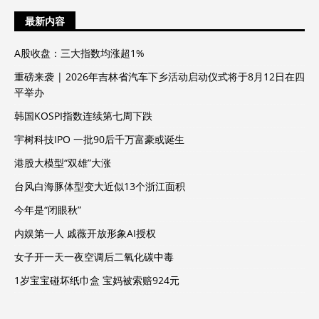
最新内容
A股收盘：三大指数均涨超1%
重磅来袭 | 2026年吉林省汽车下乡活动启动仪式将于8月12日在四
平举办
韩国KOSPI指数连续第七周下跌
宇树科技IPO 一批90后千万富豪或诞生
港股大模型“双雄”大涨
台风白海豚体型变大近似13个浙江面积
今年是“闭眼秋”
内娱第一人 戚薇开放形象AI授权
女子开一天一夜空调后二氧化碳中毒
1岁宝宝碰坏纸巾盒 宝妈被索赔924元