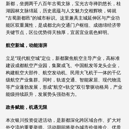
新都，坐拥两千八百年古蜀文脉，宝光古寺禅韵悠长，桂
湖园林文脉绵延，历史底蕴与人文魅力交相辉映，铸就
“古蜀新都邑”的城市标识。这里兼具主城延伸区与产业功
能区双重属性，是成都北向交通门户枢纽、成德绵经济带
关键节点，区位优势得天独厚，宜居宜业底色鲜明。
航空新城，动能澎湃
立足“现代航空城”定位，新都聚焦航空主导产业，高标准
建设成都航空产业园，集聚成飞、中国航发等龙头企业，
构建航空大部件、航空发动机、民用大飞机于一体的千亿
级航空产业集群。同时，轨道交通、智能家居、现代物流
等产业蓬勃发展，形成“航空+轨交”双引擎驱动格局，产业
能级持续跃升，发展势头强劲有力。
政务赋能，机遇无限
本次银川投资促进活动，是新都深化跨区域合作、扩大对
外交流的重要举措。活动期间将举办城市价值推介、优质