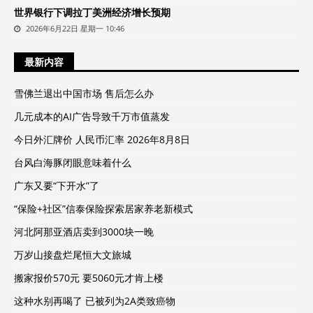
世界银行下调拉丁美洲经济增长预期
2026年6月22日 星期一 10:46
最新内容
雪佛兰退出中国市场 售后怎么办
几元成本的AI广告导致千万市值蒸发
今日外汇牌价 人民币汇率 2026年8月8日
台风白海豚闭眼意味着什么
广东又要“下开水”了
“保险+社区”信泰保险探索居家养老新模式
河北阿那亚酒店卖到3000块一晚
万岁山接盘烂尾恒大文旅城
搬家报价570元 要5060元才肯上楼
这种水别再喝了 已被列为2A类致癌物