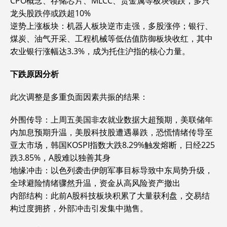
CPO概念、存储芯片、MLCC、贵金属等板块领跌，多只
龙头股跌停或跌超10%
‌逆势上涨板块‌：机器人板块逆市走强，多股涨停；银行、
煤炭、油气开采、工程机械等低估值防御板块收红，其中
农业银行涨幅达3.3%，成为托住沪指的核心力量。
下跌原因分析
此次调整是多重负面因素共振的结果：
‌外围传导‌：上周五美国非农就业数据大超预期，美联储年
内加息预期升温，美股科技股遭遇暴跌，恐慌情绪传导至
亚太市场，韩国KOSPI指数大跌8.29%触发熔断，日经225
跌3.85%，A股难以独善其身
‌地缘冲击‌：以色列袭击伊朗军事目标导致中东局势升级，
全球避险情绪骤然升温，资金从高风险资产撤出
‌内部结构‌：此前A股科技板块积累了大量获利盘，交易结
构过度拥挤，外部冲击引发集中抛售。