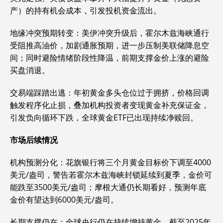
产）的持有机会成本，引发投机资金流出。
‌地缘冲突预期转变‌：美伊冲突升级后，霍尔木兹海峡通行
受阻推高油价，加剧通胀预期，进一步压制美联储降息空
间；同时避险情绪阶段性降温，前期支撑金价上涨的避险
买盘消退。
‌交易端踩踏出逃‌：年初黄金多头仓位过于拥挤，价格回调
触发程序化止损，叠加机构投资者变现黄金补充保证金，
引发负向循环下跌，全球黄金ETF已出现持续净赎回。
市场后续情况
‌机构预测分化‌：花旗银行将三个月黄金目标价下调至4000
美元/盎司，警告若霍尔木兹海峡封锁延续到夏季，金价可
能跌至3500美元/盎司；摩根大通仍长期看好，预测年底
金价有望达到6000美元/盎司。
‌长期支撑仍在‌：全球央行仍在持续增持黄金，截至2025年