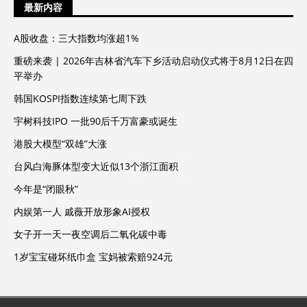
最新内容
A股收盘：三大指数均涨超1%
重磅来袭 | 2026年吉林省汽车下乡活动启动仪式将于8月12日在四
平举办
韩国KOSPI指数连续第七周下跌
宇树科技IPO 一批90后千万富豪或诞生
港股大模型“双雄”大涨
台风白海豚体型变大近似13个浙江面积
今年是“闭眼秋”
内娱第一人 戚薇开放形象AI授权
女子开一天一夜空调后二氧化碳中毒
1岁宝宝碰坏纸巾盒 宝妈被索赔924元