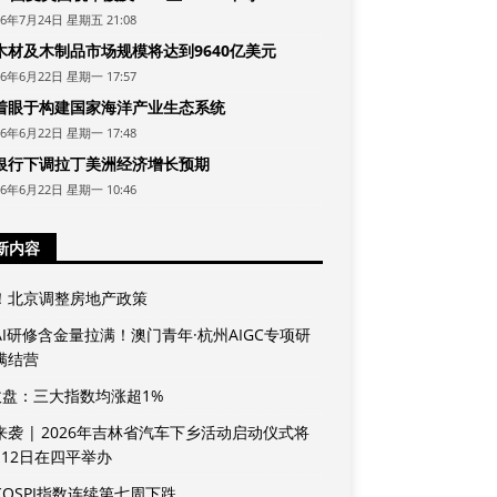
26年7月24日 星期五 21:08
木材及木制品市场规模将达到9640亿美元
26年6月22日 星期一 17:57
着眼于构建国家海洋产业生态系统
26年6月22日 星期一 17:48
银行下调拉丁美洲经济增长预期
26年6月22日 星期一 10:46
新内容
！北京调整房地产政策
AI研修含金量拉满！澳门青年·杭州AIGC专项研
满结营
收盘：三大指数均涨超1%
来袭 | 2026年吉林省汽车下乡活动启动仪式将
月12日在四平举办
KOSPI指数连续第七周下跌