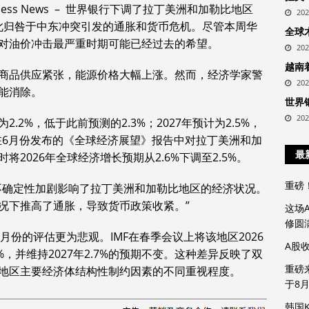
usiness News – 世界银行下调了拉丁美洲和加勒比地区
20
并将此归咎于中东冲突引发的通胀和货币危机。尽管本周华
全球
对油价冲击最严重时期可能已经过去的希望。
20
越南
商品供应紧张，能源价格大幅上涨。然而，经济学家警
20
能消除。
世界
20
2%，低于此前预测的2.3%；2027年预计为2.5%，
在6月份发布的《全球经济展望》报告中对拉丁美洲和加
最
2026年全球经济增长预期从2.6%下调至2.5%。
重磅
不确定性加剧影响了拉丁美洲和加勒比地区的经济状况。
况下推高了通胀，导致货币政策收紧。”
这场
修圆
月份的评估更为悲观。IMF在春季会议上将该地区2026
A股
%，并维持2027年2.7%的预期不变。这种差异反映了双
重磅
地区主要经济体结构性制约因素的不同重视程度。
于8
韩国