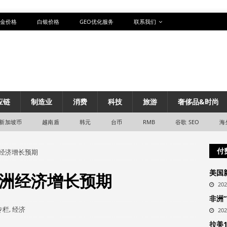
金价格
白银价格
GEO优化服务
联系我们
应链
制造业
消费
科技
旅游
奢侈品&时尚
新加坡币
越南盾
韩元
台币
RMB
谷歌 SEO
海
付
经济增长预期
美国
洲经济增长预期
20
非洲
专栏
,
经济
20
拉美1