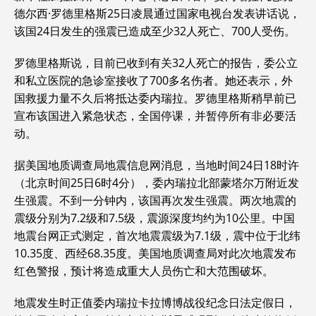
德尔西·罗德里格斯25日凌晨通过国家电视台发表讲话说，
该国24日发生的强震已造成至少32人死亡、700人受伤。
罗德里格斯说，目前已收到有关32人死亡的报告，委公立
和私立医院的急诊室接收了700多名伤者。她还表示，外
国救援力量不久后将抵达委内瑞拉。罗德里格斯稍早前已
宣布该国进入紧急状态，全国停课，并暂停所有非必要活
动。
据美国地质调查局地震信息网消息，当地时间24日18时许
（北京时间25日6时4分），委内瑞拉北部蒙塔尔万附近发
生强震。不到一分钟内，该国再次发生强震。两次地震的
震级分别为7.2级和7.5级，震源深度均约为10公里。中国
地震台网正式测定，首次地震震级为7.1级，震中位于北纬
10.35度、西经68.35度。美国地质调查局对此次地震发布
红色警报，预计将造成重大人员伤亡和大范围破坏。
地震发生时正值委内瑞拉卡拉博博战役纪念日法定假日，