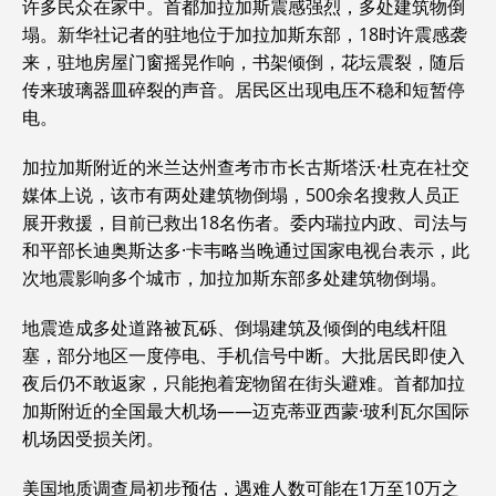
许多民众在家中。首都加拉加斯震感强烈，多处建筑物倒
塌。新华社记者的驻地位于加拉加斯东部，18时许震感袭
来，驻地房屋门窗摇晃作响，书架倾倒，花坛震裂，随后
传来玻璃器皿碎裂的声音。居民区出现电压不稳和短暂停
电。
加拉加斯附近的米兰达州查考市市长古斯塔沃·杜克在社交
媒体上说，该市有两处建筑物倒塌，500余名搜救人员正
展开救援，目前已救出18名伤者。委内瑞拉内政、司法与
和平部长迪奥斯达多·卡韦略当晚通过国家电视台表示，此
次地震影响多个城市，加拉加斯东部多处建筑物倒塌。
地震造成多处道路被瓦砾、倒塌建筑及倾倒的电线杆阻
塞，部分地区一度停电、手机信号中断。大批居民即使入
夜后仍不敢返家，只能抱着宠物留在街头避难。首都加拉
加斯附近的全国最大机场——迈克蒂亚西蒙·玻利瓦尔国际
机场因受损关闭。
美国地质调查局初步预估，遇难人数可能在1万至10万之