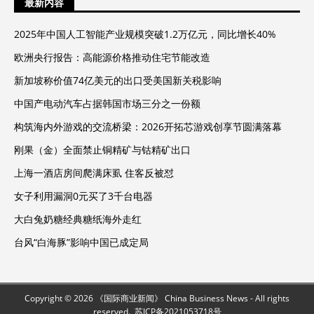
最新内容
2025年中国人工智能产业规模突破1.2万亿元，同比增长40%
欧洲央行报告：高能源价格推动住宅节能改造
新加坡称价值74亿美元的出口受美国新关税影响
中国产电动汽车占据韩国市场三分之一份额
构筑海内外游戏的交流桥梁：2026开拓芯游戏创享节圆满落幕
刚果（金）全面禁止铜精矿与钴精矿出口
上海一酒店房间爬满床虱 住客反被怼
女子利用漏洞0元买了3千台电器
大白兔奶糖经典糖纸海外走红
台风“白海豚”影响中国已成定局
Copyright © 2026 《国际商业新闻》 China Business News - All rights
reserved.
苏ICP备2021053718号