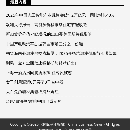
最新内容
2025年中国人工智能产业规模突破1.2万亿元，同比增长40%
欧洲央行报告：高能源价格推动住宅节能改造
新加坡称价值74亿美元的出口受美国新关税影响
中国产电动汽车占据韩国市场三分之一份额
构筑海内外游戏的交流桥梁：2026开拓芯游戏创享节圆满落幕
刚果（金）全面禁止铜精矿与钴精矿出口
上海一酒店房间爬满床虱 住客反被怼
女子利用漏洞0元买了3千台电器
大白兔奶糖经典糖纸海外走红
台风“白海豚”影响中国已成定局
Copyright © 2026 《国际商业新闻》 China Business News - All rights
reserved.
苏ICP备2021053718号