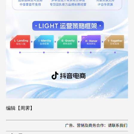
编辑【周霁】