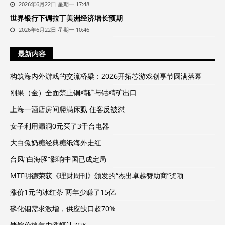
2026年6月22日 星期一 17:48
世界银行下调拉丁美洲经济增长预期
2026年6月22日 星期一 10:46
最新内容
构筑海内外游戏的交流桥梁：2026开拓芯游戏创享节圆满落幕
刚果（金）全面禁止铜精矿与钴精矿出口
上海一酒店房间爬满床虱 住客反被怼
女子利用漏洞0元买了3千台电器
大白兔奶糖经典糖纸海外走红
台风“白海豚”影响中国已成定局
MTF明德荣获《理财周刊》颁发的“杰出卓越赞助商”奖项
涨价1元的冰红茶 两年少赚了15亿
磷化铟需求激增，供应缺口超70%