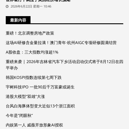
2026年6月22日 星期一 10:46
最新内容
重磅！北京调整房地产政策
这场AI研修含金量拉满！澳门青年·杭州AIGC专项研修圆满结营
A股收盘：三大指数均涨超1%
重磅来袭 | 2026年吉林省汽车下乡活动启动仪式将于8月12日在四
平举办
韩国KOSPI指数连续第七周下跌
宇树科技IPO 一批90后千万富豪或诞生
港股大模型“双雄”大涨
台风白海豚体型变大近似13个浙江面积
今年是“闭眼秋”
内娱第一人 戚薇开放形象AI授权