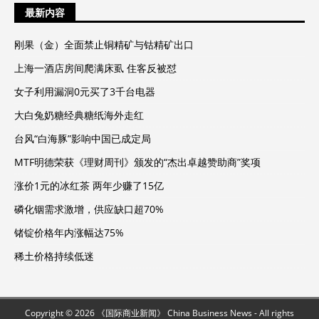
最新内容
刚果（金）全面禁止铜精矿与钴精矿出口
上海一酒店房间爬满床虱 住客反被怼
女子利用漏洞0元买了3千台电器
大白兔奶糖经典糖纸海外走红
台风“白海豚”影响中国已成定局
MTF明德荣获《理财周刊》颁发的“杰出卓越赞助商”奖项
涨价1元的冰红茶 两年少赚了15亿
磷化铟需求激增，供应缺口超70%
锗锭价格年内涨幅达75%
稀土价格持续低迷
Copyright © 2026 《国际商业新闻》 China Business News - All rights