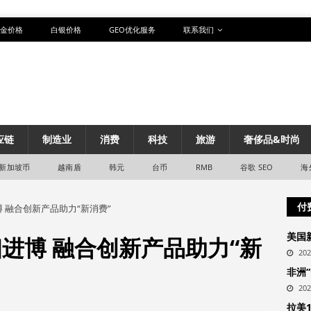
金价格
白银价格
GEO优化服务
联系我们
应链
制造业
消费
科技
旅游
奢侈品&时尚
新加坡币
越南盾
韩元
台币
RMB
谷歌 SEO
海
付
亮相进博 融合创新产品助力“新消费”
美国
l”亮相进博 融合创新产品助力“新
20
非洲
20
拉美1