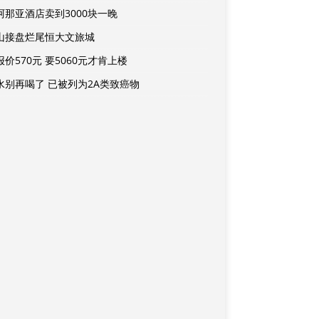
阿那亚酒店卖到3000块一晚
山接盘烂尾恒大文旅城
价570元 要5060元才肯上楼
水别再喝了 已被列为2A类致癌物