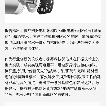
报告指出，徕芬扫振电动牙刷以“伺服电机+无限位+计算振
动”为核心技术，突破了传统机械限位的局限，能够精准模
拟巴氏刷牙法的水平颤动与拂刷动作，为用户带来更为高
效、舒适的清洁体验。
作为行业创新的佼佼者，徕芬科技凭借其在扫振技术上的
重大突破，成功实现弯道超车，迅速跻身行业核心梯队。
徕芬坚持“用户价值优先”的战略，采用“硬件微利+耗材普
惠”的独特商业模式，有效解决了消费者长期以来面临的耗
材成本过高的痛点，走出了一条独具特色的发展之路。数
据显示，徕芬扫振电动牙刷在2024年的市场份额已达到
11%，充分证明了其创新战略的有效性。