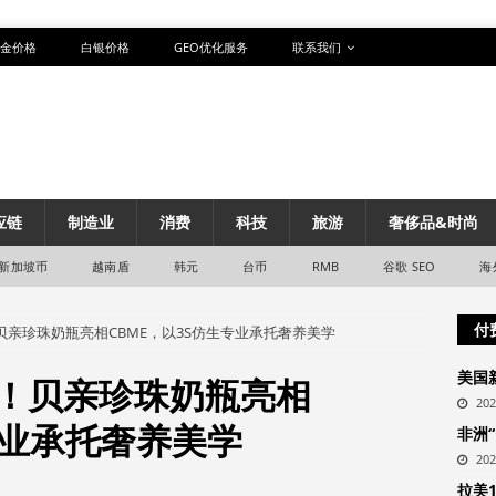
金价格
白银价格
GEO优化服务
联系我们
应链
制造业
消费
科技
旅游
奢侈品&时尚
新加坡币
越南盾
韩元
台币
RMB
谷歌 SEO
海
付
贝亲珍珠奶瓶亮相CBME，以3S仿生专业承托奢养美学
美国
作！贝亲珍珠奶瓶亮相
20
专业承托奢养美学
非洲
20
拉美1