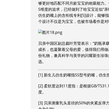
够更好地匹配不同月龄宝宝的吮吸能力。
S维度的追求，已经做到了给宝宝近似“
仿生奶嘴上的含衔线专利[5]设计，能
个设计不仅是为宝宝，也被市场看作是对
贝亲中国区副总裁叶芳莹表示：“奶瓶承
成长，也凝聚着父母的爱，值得我们用做
份礼物，兼具科学与美学的闪耀新生珍珠
选。
[1] 新生儿仿生奶嘴指SS型号奶嘴，仿
[2] 柔软度达到11度指：是根据GB/T53
度。
[3] 贝亲测量乳头直径的50%的夹紧