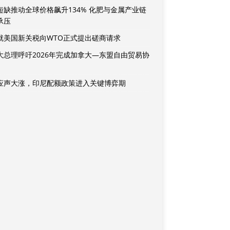
短缺推动全球价格飙升134% 化肥与金属产业链
承压
就美国新关税向WTO正式提出磋商请求
大总理呼吁2026年完成加拿大—东盟自由贸易协
应声大涨，印尼配额政策进入关键博弈期