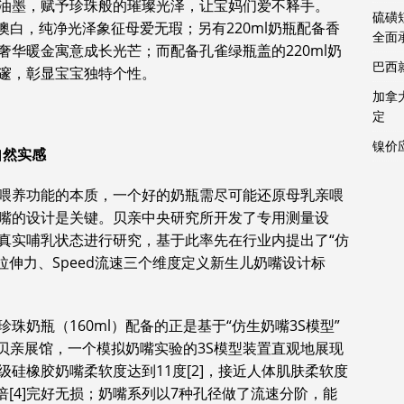
油墨，赋予珍珠般的璀璨光泽，让宝妈们爱不释手。
硫磺
澳白，纯净光泽象征母爱无瑕；另有220ml奶瓶配备香
全面
华暖金寓意成长光芒；而配备孔雀绿瓶盖的220ml奶
巴西
邃，彰显宝宝独特个性。
加拿
定
镍价
自然实感
喂养功能的本质，一个好的奶瓶需尽可能还原母乳亲喂
嘴的设计是关键。贝亲中央研究所开发了专用测量设
真实哺乳状态进行研究，基于此率先在行业内提出了“仿
tch拉伸力、Speed流速三个维度定义新生儿奶嘴设计标
奶瓶（160ml）配备的正是基于“仿生奶嘴3S模型”
ME贝亲展馆，一个模拟奶嘴实验的3S模型装置直观地展现
硅橡胶奶嘴柔软度达到11度[2]，接近人体肌肤柔软度
1.4倍[4]完好无损；奶嘴系列以7种孔径做了流速分阶，能