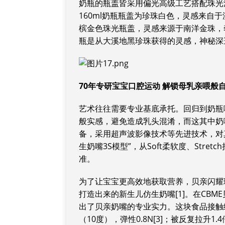
奶瓶的瓶盖皆采用偏光高级工艺搭配珠光
160ml奶瓶瓶盖为珍珠白色，灵感来自于
槟金色珠光瓶盖，灵感来源于南洋金珠，奢
瓶是从大溪地黑珍珠获得的灵感，神秘深
70年专研宝宝口腔运动 解锁母乳亲喂般
艺术往往需要专业基底承托。回归到奶瓶
般实感，避免造成乳头混淆，而这其中奶
备，采用超声波影像技术等先进技术，对
生奶嘴3S模型”，从Soft柔软度、Stre
准。
为了让宝宝更高效地获取营养，贝亲闪耀珍珠
打造出来的新生儿仿生奶嘴[1]。在CB
出了贝亲奶嘴的专业实力。这块食品接触级
（10度），弹性0.8N[3]；被反复拉升