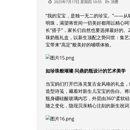
2025年7月17日 星期四 10:55
消费
“我的宝宝，是独一无二的珍宝。”——
明珠，渴望将世间一切美好都用以精心呵
长“搭子”，家长们自然也要选择最好的。2
珠奶瓶礼盒，以新生顶配之势问世：集艺
宝带来“高定”般美好的哺喂体验。
如珍珠般璀璨 问鼎奶瓶设计的艺术美学
当宝妈们打开巴洛克复古金风格的礼盒，
造型诗笺，藏着对新生儿宝宝的告白。将
瓶身硼硅酸玻璃内芯，外层由360°柔
随之变化，隐现贝亲精心注刻的新生祝词