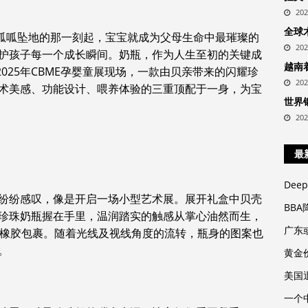
20
全球
从呱呱坠地的那一刻起，宝宝就成为父母生命中最璀璨的
20
护孩子每一个成长瞬间。奶瓶，作为人生至初的关键成
越南
025年CBME孕婴童展现场，一款由贝亲带来的闪耀珍
20
术美感、功能设计、喂养体验的三重顶配于一身，为宝
世界
20
最
Dee
纷纷感叹，像是开启一场小型艺术展。展开礼盒中贝壳
BB
珍珠奶瓶握在手里，温润踏实的触感从掌心油然而生，
广东
软硅橡胶包裹。随着光线及视线角度的流转，瓶身的图案也
。
黄金
美国
一个