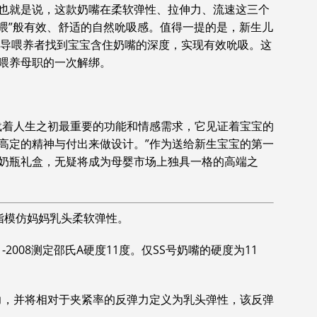
也就是说，这款奶嘴在柔软弹性、拉伸力、流速这三个
亲喂”般有效、舒适的自然吮吸感。值得一提的是，新生儿
够指导喂养者找到宝宝含住奶嘴的深度，实现有效吮吸。这
喂养母职的一次解绑。
载着人生之初最重要的功能和情感需求，它见证着宝宝的
高定的精神与付出来做设计。”作为送给新生宝宝的第一
奶瓶礼盒，无疑将成为母婴市场上独具一格的高端之
生指模仿妈妈乳头柔软弹性。
1.1-2008测定邵氏A硬度11度。仅SS号奶嘴的硬度为11
反弹力，并将相对于夹紧率的反弹力定义为乳头弹性，该反弹