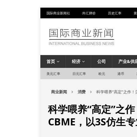
国际商业新闻社
外汇牌价
历史汇率
黄
首页
经济
公司
产业&供
美元汇率
日元汇率
欧元
港币
商业新闻
消费
科学喂养“高定”之作！
科学喂养“高定”之
CBME，以3S仿生