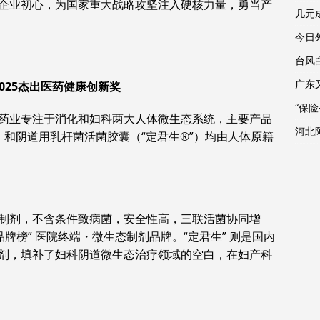
企业初心，为国家重大战略攻坚注入硬核力量，勇当产
几元
今日外
台风
广东
025杰出医药健康创新奖
“保
药业专注于消化和妇科两大人体微生态系统，主要产品
河北
）和阴道用乳杆菌活菌胶囊（“定君生®”）均由人体原籍
菌制剂，不含条件致病菌，安全性高，三联活菌协同增
牌榜” 医院终端・微生态制剂品牌。“定君生” 则是国内
剂，填补了妇科阴道微生态治疗领域的空白，在妇产科