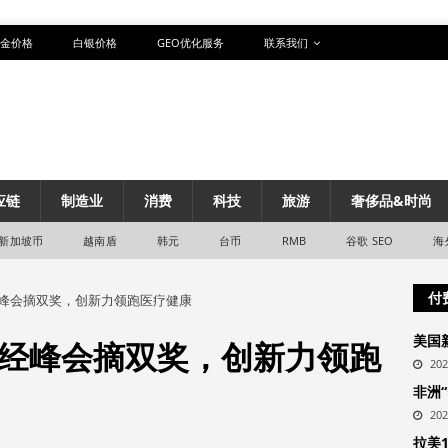
金价格
白银价格
GEO优化服务
联系我们
应链
制造业
消费
科技
旅游
奢侈品&时尚
新加坡币
越南盾
韩元
台币
RMB
谷歌 SEO
海
付
峰会摘双奖，创新力领跑医疗健康
美国
经峰会摘双奖，创新力领跑
20
非洲
20
拉美1