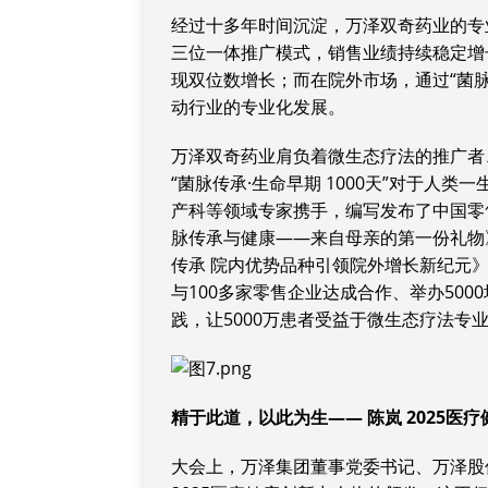
经过十多年时间沉淀，万泽双奇药业的专业
三位一体推广模式，销售业绩持续稳定增
现双位数增长；而在院外市场，通过“菌脉
动行业的专业化发展。
万泽双奇药业肩负着微生态疗法的推广者
“菌脉传承·生命早期 1000天”对于人
产科等领域专家携手，编写发布了中国零
脉传承与健康——来自母亲的第一份礼物
传承 院内优势品种引领院外增长新纪元
与100多家零售企业达成合作、举办50
践，让5000万患者受益于微生态疗法专
精于此道，以此为生—— 陈岚 2025医
大会上，万泽集团董事党委书记、万泽股