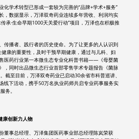
化学术转型已形成一套较为完善的“品牌+学术+服务”
长，数据显示，万泽双奇药业连续多年营收、利润均实
传承·生命早期1000天关爱行动”项目，万泽也在积极推
、传播者、践行者的历史使命。为了让更多的人认识到
类一生健康的重要性，及时干预早期健康，通过与儿科、妇
售医药行业第一本微生态专业化科普书籍——《母婴菌
》，同时出品微生态行业首部零售学术专题报告《菌脉
》。截至目前，万泽双奇药业已启动30余省市科普巡讲、
00场线下活动，携手50万名执业药师共启专业药事服务实
业服务。
疗健康创新力人物
份董事总经理、万泽集团医药事业部总经理陈岚荣获