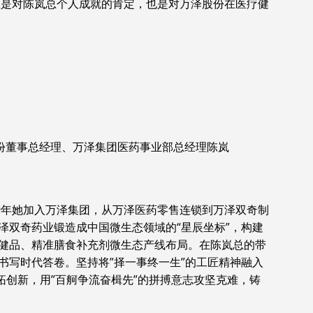
不但是对陈岚总个人成就的肯定，也是对万泽股份在医疗健
份董事总经理、万泽集团医药事业部总经理陈岚
99年她加入万泽集团，从万泽医药零售连锁到万泽双奇制
泽双奇药业锻造成中国微生态领域的“星辰坐标”，构建
健品、精准膳食补充剂微生态产线布局。在陈岚总的带
书写时代答卷。坚持将”择一事终一生”的工匠精神融入
拓创新，用”百舸争流奋楫先”的拼搏意志攻坚克难，铸