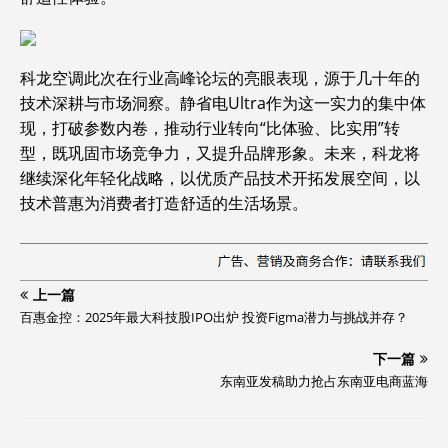
科龙空调此次在行业高峰论坛的亮眼表现，源于几十年的
技术深耕与市场洞察。静省电Ultra作为这一实力的集中体
现，打破参数内卷，推动行业转向“比体验、比实用”转
型，既巩固市场竞争力，又提升品牌形象。未来，科龙将
继续深化年轻化战略，以优质产品技术开拓发展空间，以
技术普惠为消费者打造舒适的生活场景。
上一篇
百惠金控：2025年最大科技股IPO出炉 投资Figma潜力与挑战并存？
下一篇
东南亚发稿助力抢占东南亚电商蓝海