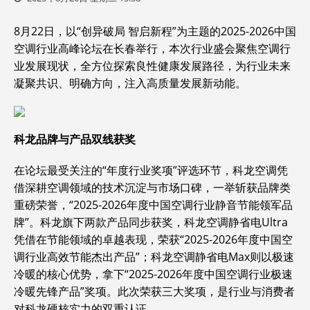
8月22日，以“创异破局 智启新程”为主题的2025-2026中国
空调行业高峰论坛在长春举行，本次行业盛会聚焦空调行
业发展现状，全方位探索良性健康发展路径，为行业未来
凝聚共识、明确方向，注入高质量发展新动能。
科龙品牌与产品双线获奖
在论坛最受关注的“年度行业奖项”评选环节，科龙空调凭
借深耕空调领域的技术沉淀与市场口碑，一举斩获品牌类
重磅荣誉，“2025-2026年度中国空调行业静音节能领军品
牌”。科龙旗下两款产品同步获奖，科龙空调静省电Ultra
凭借在节能领域的卓越表现，荣获“2025-2026年度中国空
调行业高效节能杰出产品”；科龙空调静省电Max则以极速
冷暖的核心优势，拿下“2025-2026年度中国空调行业极速
冷暖先锋产品”奖项。此次荣获三大奖项，是行业与消费者
对科龙硬核实力的双重认证。