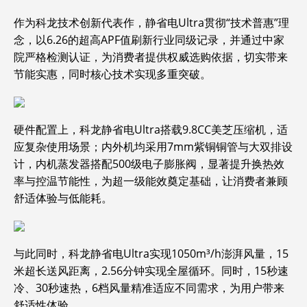
作为科龙技术创新代表作，静省电Ultra贯彻“技术普惠”理
念，以6.26的超高APF值刷新行业同级记录，并通过中家
院严格检测认证，为消费者提供权威选购依据，切实带来
节能实惠，同时核心技术实现多重突破。
硬件配置上，科龙静省电Ultra搭载9.8CC美芝压缩机，适
应复杂使用场景；内外机均采用7mm紫铜铜管与大双排设
计，内机蒸发器搭配500级电子膨胀阀，显著提升换热效
率与控温节能性，为超一级能效奠定基础，让消费者兼顾
舒适体验与低能耗。
与此同时，科龙静省电Ultra实现1050m³/h澎湃风量，15
米超长送风距离，2.56分钟实现全屋循环。同时，15秒速
冷、30秒速热，6档风量精准适应不同需求，为用户带来
舒适性体验。