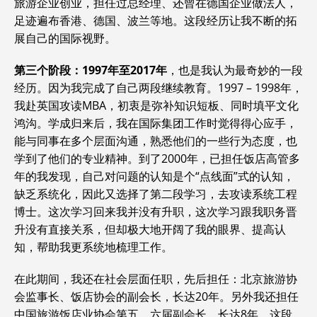
旅游企业创业，担任过总经理、还曾在德国企业做法人，
足迹遍布香港、德国、波兰等地。这段经历让我不断的拓
展自己的国际视野。
第三个阶段：1997年至2017年
，也是我认为最奇妙的一段
经历。因为我完成了自己两段继续教育。1997 – 1998年，
我赴英国攻读MBA，初衷是弥补知识短板、同时填平文化
鸿沟。学成归来后，我在国际集团工作时觉得得心应手，
能与同事在多个层面沟通，熟悉他们的一些行为态度，也
学到了他们的专业精神。到了2000年，已担任饭店高管多
年的我发现，自己对问题的认知是个“点线面”式的认知，
缺乏系统化，因此又选择了第二段学习，去攻读系统工程
博士。这次学习回来我并没有升职，这次学习跟我职务晋
升没有直接关系，但却极大地开阔了我的眼界、提高认
知，帮助我更系统地梳理工作。
在此期间，我还在社会层面任职，先后担任：北京旅游协
会监事长、饭店协会的副会长，长达20年。另外我还担任
中国旅游饭店业协会第五、六届副会长，长达8年。这段