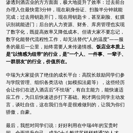
渗透到酒店业的方方面面，极大地提升了效率：过去前台
办理入住最快需3分钟，现在刷身份证、扫脸半分钟就能
完成；过去用钥匙开门，现在用钥匙卡，甚至刷脸、虹膜
识别就能进门；后台的人力资源、财务、库房管理也实现
了数字化，既提高效率又降低成本。但请大家不要忘记，
数字化能替代流程性工作，却无法替代“人的温度”——服
务的最后一公里，始终需要人来传递情感。
饭店业本质上
是“以情感为纽带”的行业，是“一个人、一件事、一辈子、
一群朋友”的行业，价值所在。
中瑞为大家提供了绝佳的成长平台：高院长鼓励同学们参
与学院管理、组织各类活动（如模拟法庭等），这些经历
会让你们在进入酒店后“不怯场”，有自主能力，能快速适
应工作，为日后快速进步打下基础。刚才两位同学主动发
言，谈吐自信，这在我们当年是很难做到的，让我为你们
骄傲，自豪。
最后，我想对同学们说：好好利用在中瑞4年的宝贵时
间，全面提升自己，成为“十八般武艺样样精通”的人才。