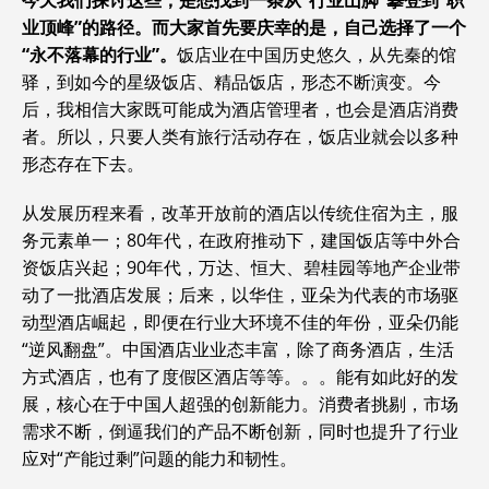
今天我们探讨这些，是想找到一条从“行业山脚”攀登到“职
业顶峰”的路径。而大家首先要庆幸的是，自己选择了一个
“永不落幕的行业”。
饭店业在中国历史悠久，从先秦的馆
驿，到如今的星级饭店、精品饭店，形态不断演变。今
后，我相信大家既可能成为酒店管理者，也会是酒店消费
者。所以，只要人类有旅行活动存在，饭店业就会以多种
形态存在下去。
从发展历程来看，改革开放前的酒店以传统住宿为主，服
务元素单一；80年代，在政府推动下，建国饭店等中外合
资饭店兴起；90年代，万达、恒大、碧桂园等地产企业带
动了一批酒店发展；后来，以华住，亚朵为代表的市场驱
动型酒店崛起，即便在行业大环境不佳的年份，亚朵仍能
“逆风翻盘”。中国酒店业业态丰富，除了商务酒店，生活
方式酒店，也有了度假区酒店等等。。。能有如此好的发
展，核心在于中国人超强的创新能力。消费者挑剔，市场
需求不断，倒逼我们的产品不断创新，同时也提升了行业
应对“产能过剩”问题的能力和韧性。