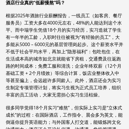
酒店行业真的“低薪慢熬”吗？
根据2025年酒旅行业薪酬报告，一线员工（如客房、餐厅
服务员）工资大多在4000元左右，48%的人能达到这个水
平。而中瑞学生凭借18个月的实习经历，实习造就了学生
有一年半的工龄，入职时往往被视为“有经验的员工”，大
多能从5000 – 6000元的基层管理岗起步。这个薪资水平并
不低于社会平均水平，再加上“隐形福利”：包吃包住，在
生活成本高的城市如北京就能省下房租，交通费及往返跑
路的时间成本；免费工服和清洗；企业年终双薪（12个月
基础工资 + 2个月绩效）等综合计算，饭店业整体收入中
等甚至偏上，会远超许多同龄人。此外，酒店还会为实习
生制定专项管理计划，将实习生视为正式员工培养，组织
丰富的员工活动，大家无需担心实习生活枯燥。
很多同学觉得18个月实习“难熬”，但实际上实习是“立体式
成长”的过程：在国际酒店，工作指令、晨会多为英文，能
倒逼你提升英语能力；与外国客人打交道，能锻炼跨文化