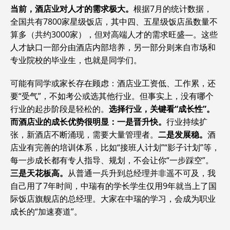
当前，酒店业对人才的需求极大。
根据7月的统计数据，
全国共有7800家星级饭店，其中四、五星级饭店虽数量不
算多（共约3000家），但对高端人才的需求旺盛—。这些
人才缺口一部分由酒店内部培养，另一部分则来自市场和
专业院校的毕业生，也就是同学们。
可能有同学或家长存在顾虑：酒店业工资低、工作累，还
要“受气”，不如考公或选其他行业。但事实上，没有哪个
行业的起步阶段是轻松的。
选择行业，关键看“成长性”。
而酒店业的成长优势很明显：一是晋升快。
行业持续扩
张，新酒店不断涌现，需要大量管理者。
二是发展稳。
酒
店业有完善的培训体系，比如“接班人计划”“影子计划”等，
每一步成长都有专人指导、规划，不会让你“一步踩空”。
三是天花板高。
从普通一兵升到总经理并非遥不可及，我
自己用了7年时间，中瑞有的学长学生仅用9年就当上了国
际饭店旗舰店的总经理。大家在中瑞的学习，会成为职业
成长的“加速赛道”。