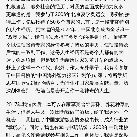
扎根酒店、服务社会的经历，对我的全面成长助力良多。
更幸运的是，我参与了2008年北京夏季奥运会一系列的接
待工作，先后接待了50多个国家的元首，是一段非常特别
的人生经历。更幸运的是2022年，中国北京成为全球唯一
“双奥之城”，我们再次承担了冬奥会的接待工作。而我有
幸以住宿接待专家的身份参与了奥运的申奥，住宿接待及
后续的一系列工作。这份人生经历不是每个人都有的幸
运，弥足珍贵，但是我作为亲历国家改革开放的酒店人，
赶上了这样一个时代。此外，作为海外学子，我有幸参加
了中国科协的“中国海外智力报国计划”的专家，将所学所
思与国际先进经验结合，为行业和国家发展贡献力量。我
深刻体会到：做酒店是会开启你一段神奇的人生。
2017年我退休后，本可以在家享受含饴弄孙、养花种草的
生活，但是人生又一次因为我做了酒店，给了我另外一个
机会——我担任了中国旅游饭店协会秘书长，成为行业的
“掌舵人”。同时，我也有幸与中瑞结缘：2008年中瑞建校
时，高院长便邀请我参与相关工作；退休后，我更是深度