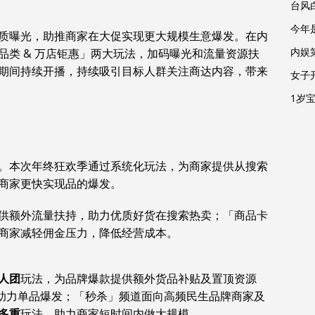
台风
今年
质曝光，助推商家在大促实现更大规模生意爆发。在内
内娱
品类 & 万店钜惠」两大玩法，加码曝光和流量资源扶
期间持续开播，持续吸引目标人群关注商达内容，带来
女子
1岁
。本次年终狂欢季通过系统化玩法，为商家提供从搜索
商家更快实现品的爆发。
供额外流量扶持，助力优质好货在搜索热卖；「商品卡
商家减轻佣金压力，降低经营成本。
人团
玩法，为品牌爆款提供额外货品补贴及置顶资源
，助力单品爆发；「秒杀」频道面向高频民生品牌商家及
多重
玩法，助力商家短时间内做大规模。