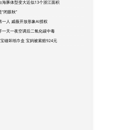
白海豚体型变大近似13个浙江面积
是“闭眼秋”
第一人 戚薇开放形象AI授权
开一天一夜空调后二氧化碳中毒
宝宝碰坏纸巾盒 宝妈被索赔924元