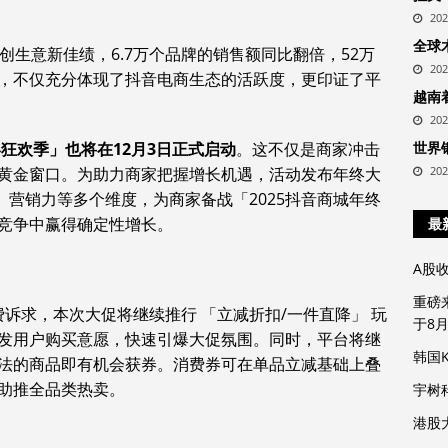
20
全球
创生意新佳绩，6.7万个品牌的销售额同比翻倍，52万
20
，不仅充分体现了抖音电商生态的活跃度，更印证了平
越南
20
终狂欢季」也将在12月3日正式启动
。这不仅是商家冲击
世界
黄金窗口。为助力商家把握增长机遇，活动发布年终大
20
、营销力等多个维度，为商家备战「2025抖音商城年终
竞争中赢得确定性增长。
最
A股
重磅
费诉求，本次大促将继续推行 「立减折扣/一件直降」 玩
于8
发用户购买意愿，快速引爆大促氛围。同时，平台将继
韩国
法的商品即有机会获券。消费券可在单品立减基础上叠
助推全品类热卖。
宇树
港股