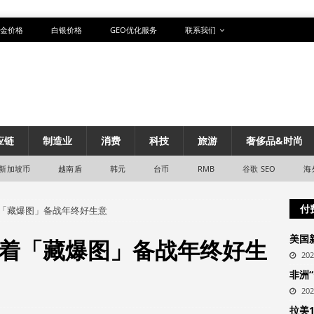
金价格
白银价格
GEO优化服务
联系我们
应链
制造业
消费
科技
旅游
奢侈品&时尚
新加坡币
越南盾
韩元
台币
RMB
谷歌 SEO
海
付
「藏爆图」备战年终好生意
美国
着「藏爆图」备战年终好生
20
非洲
20
拉美1