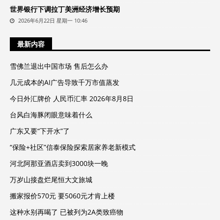
世界银行下调拉丁美洲经济增长预期
2026年6月22日 星期一 10:46
最新内容
雪佛兰退出中国市场 售后怎么办
几元成本的AI广告导致千万市值蒸发
今日外汇牌价 人民币汇率 2026年8月8日
台风白海豚闭眼意味着什么
广东又要“下开水”了
“保险+社区”信泰保险探索居家养老新模式
河北阿那亚酒店卖到3000块一晚
万岁山接盘烂尾恒大文旅城
搬家报价570元 要5060元才肯上楼
这种水别再喝了 已被列为2A类致癌物