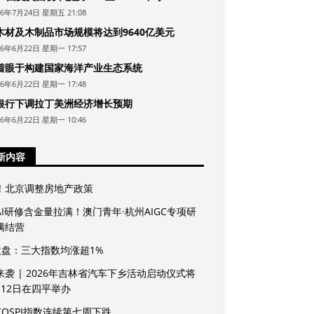
26年7月24日 星期五 21:08
木材及木制品市场规模将达到9640亿美元
26年6月22日 星期一 17:57
着眼于构建国家海洋产业生态系统
26年6月22日 星期一 17:48
银行下调拉丁美洲经济增长预期
26年6月22日 星期一 10:46
新内容
！北京调整房地产政策
AI研修含金量拉满！澳门青年·杭州AIGC专项研
满结营
收盘：三大指数均涨超1%
来袭 | 2026年吉林省汽车下乡活动启动仪式将
月12日在四平举办
KOSPI指数连续第七周下跌