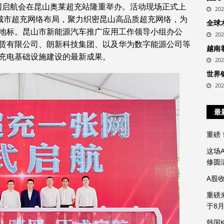
一张网启航会在昆山奥莱超充站隆重举办。活动现场正式上
20
密城市超充网络布局，聚力织密昆山高品质超充网络，为
全球
地标。昆山市新能源汽车推广应用工作领导小组办公
20
赁有限公司、朗新科技集团、以及华为数字能源公司等
越南
充电基础设施建设的最新成果。
20
世界
20
最
重磅
这场
修圆
A股
重磅
于8
韩国