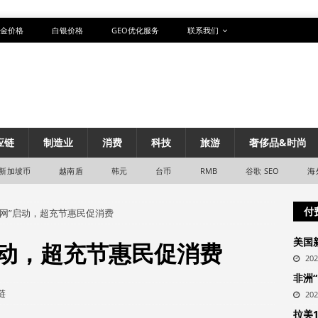
金价格
白银价格
GEO优化服务
联系我们
应链
制造业
消费
科技
旅游
奢侈品&时尚
新加坡币
越南盾
韩元
台币
RMB
谷歌 SEO
海
付
张网”启动，超充节惠民促消费
美国
启动，超充节惠民促消费
20
非洲
链
20
拉美1