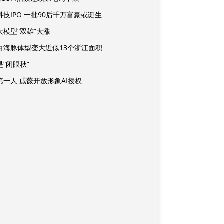
科技IPO 一批90后千万富豪或诞生
大模型“双雄”大涨
白海豚体型变大近似13个浙江面积
是“闭眼秋”
第一人 戚薇开放形象AI授权