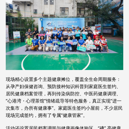
现场精心设置多个主题健康摊位，覆盖全生命周期服务：
从孕产妇保健咨询、预防接种知识科普到家庭医生签约、
居民健康档案管理，再到传染病防控、中医药健康调理、
“心港湾・心理茶馆”情绪疏导等特色服务，真正实现“进一
次集市，办所有健康事”。家庭医生签约小屋前，不少居民
现场完成签约，拥有了专属“健康管家”。
活动还设置居民档案调阅与健康画像体验区、“碘” 亮健康