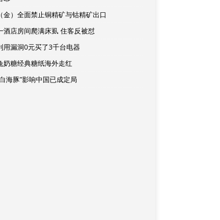
（金）全面禁止铜精矿与钴精矿出口
一酒店房间爬满床虱 住客反被怼
利用漏洞0元买了3千台电器
兔奶糖经典糖纸海外走红
“白海豚”影响中国已成定局