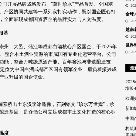
公司开展品牌战略发布、“萬世珍水”产品首发、全国糖
20
、产区协同共建等一系列实打实动作，既以国企匠心打
全球
，全面展现成都国资酒企的品牌实力与人文温度。
20
越南
根基
20
世界
崇州、大邑、蒲江等成都白酒核心产区国企，于2025年
20
略、整合本土酒业资源的市属国有专业化运营平台。公司
功能，整合万吨级原酒产能、百年窖池与非遗酿造技
最
化体系，定位为中国白酒成都产区国有领军企业，肩负着振兴成
产业升级的国企使命。
20
增长4
欧洲
堰安澜索桥出土东汉李冰造像，石刻铭文 “珍水万世焉”，承
新加
酿造基因，是蓉酒公司立足成都本土文化打造的核心标
中国
构筑
温度
圆满