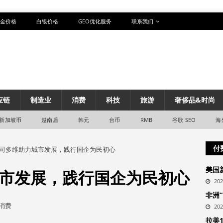
金价格
白银价格
GEO优化服务
联系我们
应链
制造业
消费
科技
旅游
奢侈品&时尚
新加坡币
越南盾
韩元
台币
RMB
谷歌 SEO
海
付
司多维助力城市发展，践行国企为民初心
美国
市发展，践行国企为民初心
20
非洲
消费
20
拉美1