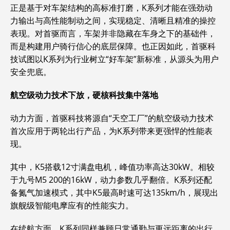
正是基于对车架结构的高标准打磨，K系列才能在强劲动
力输出与高性能制动之间，实现稳定、清晰且精准的操控
表现。对首驱而言，车架并非隐藏在车身之下的基础件，
而是构建用户骑行信心的底层保障。也正因如此，首驱科
技试图以K系列为行业树立“好车架”新标准，从源头为用户
安全兜底。
航空级动力技术下放，硬核科技集中落地
动力方面，首驱科技将源自“天空工厂”的航空级动力技术
首次应用于两轮出行产品，为K系列带来更强悍的性能表
现。
其中，K5搭载12寸满盘电机，峰值功率高达30kW。相较
于九号M5 200的16kW，动力参数几乎翻倍。K系列还配
备氮气加速模式，其中K5最高时速可达135km/h，展现出
旗舰级智能电摩应有的性能实力。
在续航方面，K系列同样兼顾日常通勤与更远距离的出行