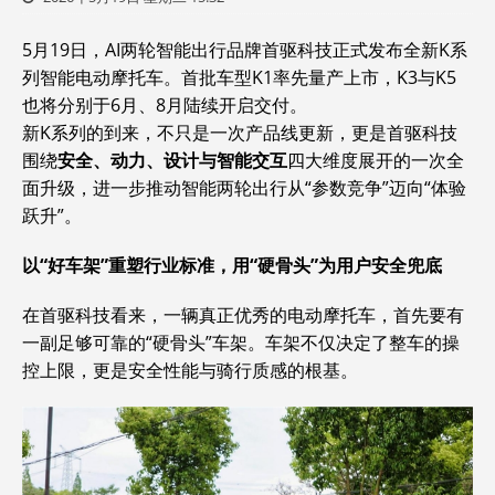
5月19日，AI两轮智能出行品牌首驱科技正式发布全新K系
列智能电动摩托车。首批车型K1率先量产上市，K3与K5
也将分别于6月、8月陆续开启交付。
新K系列的到来，不只是一次产品线更新，更是首驱科技
围绕
安全、动力、设计与智能交互
四大维度展开的一次全
面升级，进一步推动智能两轮出行从“参数竞争”迈向“体验
跃升”。
以
“
好车架
”
重塑行业标准，用
“
硬骨头
”
为用户安全兜底
在首驱科技看来，一辆真正优秀的电动摩托车，首先要有
一副足够可靠的“硬骨头”车架。车架不仅决定了整车的操
控上限，更是安全性能与骑行质感的根基。