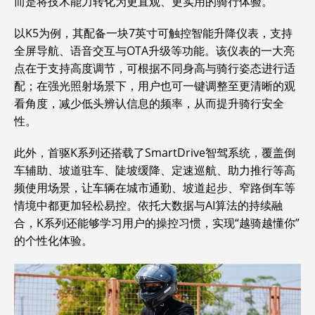
而是将技术能力转化为更直观、更实用的骑行体验。
以K5为例，其配备一块7英寸可触控智能升降仪表，支持
全屏导航、语音交互与OTA升级等功能。该仪表的一大亮
点在于支持高度调节，可根据不同身高与骑行姿态进行适
配；在强光照射场景下，用户也可一键调整至更清晰的观
看角度，减少低头辨认信息的频率，从而提升骑行安全
性。
此外，首驱K系列还搭载了SmartDrive智驾系统，覆盖倒
车辅助、坡道驻车、陡坡缓降、定速巡航、助力推行等高
频使用场景，让车辆在城市通勤、坡道起步、窄路倒车等
情境中都更加轻松易控。依托大数据与AI算法的持续融
合，K系列还能够学习用户的操控习惯，实现“越骑越懂你”
的个性化体验。