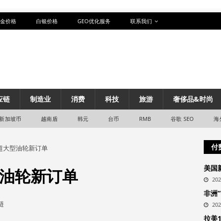
金价格
白银价格
GEO优化服务
联系我们
应链
制造业
消费
科技
旅游
奢侈品&时尚
新加坡币
越南盾
韩元
台币
RMB
谷歌 SEO
海
付
%超大型油轮新订单
美国
型油轮新订单
20
非洲
链
20
拉美1