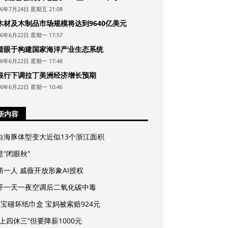
26年7月24日 星期五 21:08
木材及木制品市场规模将达到9640亿美元
26年6月22日 星期一 17:57
着眼于构建国家海洋产业生态系统
26年6月22日 星期一 17:48
银行下调拉丁美洲经济增长预期
26年6月22日 星期一 10:46
新内容
白海豚体型变大近似13个浙江面积
是“闭眼秋”
第一人 戚薇开放形象AI授权
开一天一夜空调后二氧化碳中毒
宝宝碰坏纸巾盒 宝妈被索赔924元
上四休三”但要降薪1000元