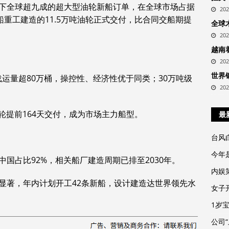
下全球超九成的超大型油轮新船订单，在全球市场占据
20
船重工建造的11.5万吨油轮正式交付，比合同交船期提
全球
20
越南
20
世界
8米，载运量超80万桶，操控性、经济性优于同类；30万吨级
20
油轮提前164天交付，成为市场主力船型。‌‌
最
台风
今年
国占比92%，相关船厂建造周期已排至2030年。‌‌
内娱
比显著，年内计划开工42条新船，设计建造达世界领先水
女子
1岁
公司“