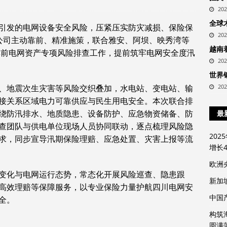
20
全球
引发的电网设备安全风险，压紧压实防灾减损、保险保
20
公司主动靠前、精准施策，联合雅安、阿坝、映秀湾等
越南
度汛前电网资产专项风险排查工作，提前筑牢电网安全度汛
20
世界
、地震次生灾害等风险交织叠加，水电站、变电站、输
20
接关系区域电力可靠供应与民生用电安全。本次联合排
绕防汛排水、地质隐患、设备防护、应急物资储备、防
最
查团队与供电单位现场人员协同联动，逐点梳理风险隐
20
求，同步宣导汛期保险理赔、应急处置、灾害上报等流
增长4
欧洲
变化与电网运行态势，常态化开展风险巡查、隐患跟
新加
高效理赔等保障服务，以专业保险力量护航四川电网安
中国
全。
构筑
圆满