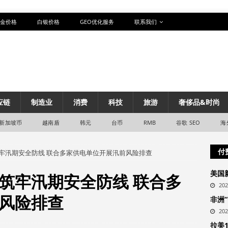
金价格
白银价格
GEO优化服务
联系我们
应链
制造业
消费
科技
旅游
奢侈品&时尚
新加坡币
越南盾
韩元
台币
RMB
谷歌 SEO
海
付
牢汛期安全防线 联合多家供电单位开展汛前风险排查
美国
筑牢汛期安全防线 联合多
20
风险排查
非洲
20
拉美1