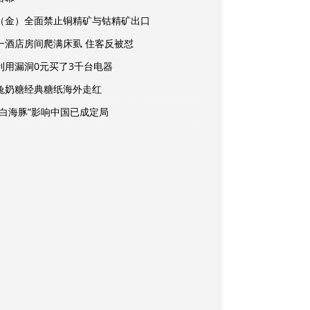
（金）全面禁止铜精矿与钴精矿出口
一酒店房间爬满床虱 住客反被怼
利用漏洞0元买了3千台电器
兔奶糖经典糖纸海外走红
“白海豚”影响中国已成定局