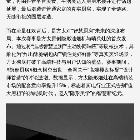
量，再由抖音平台美食、生活类达人层层承接并进行话题
延展，最后渗透进普通家庭的真实厨房，实现了全链路、
无缝衔接的圈层渗透。
而在流量狂欢背后，是方太对“智慧厨房”未来的深度布
局。本次赛事是方太原创隐形油烟机与哨兵灶的首次发
布。通过将“温感智慧监测”“主动协同响应”等硬核技术，具
象化为“炸出酥脆锅包肉”“锁住龙虾鲜甜”等真实烹饪场景，
方太彻底打破了高端科技与用户认知的壁垒。赛事期间，
#隐形厨房#概念横空出世，全网关于“高端楼盘标配”“设计
师首选”的讨论激增。数据显示，方太隐形烟灶在高端精装
市场的配套意向率提升15%，标志着厨电行业正式告别“傻
大黑粗”的功能机时代，迈入“隐形美学”的智慧新纪元。