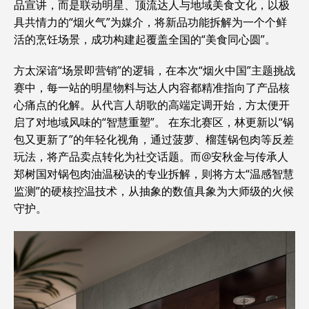
品宣讲，而是联动明星、顶流达人与地域美食文化，以极
具共情力的“烟火气”为媒介，将新品功能拆解为一个个鲜
活的烹饪场景，成功构建起覆盖全国的“美食同心圆”。
方太深谙“场景即营销”的逻辑，在本次“烟火中国”主题挑战
赛中，每一站的明星物料与达人内容都精准指向了产品核
心痛点的化解。从代言人胡歌的高端定调开始，方太便开
启了对地域风味的“智慧重塑”。 在东北赛区，林更新以“锅
包又更新了”的年轻化视角，通过菠萝、榴莲锅包肉等反差
玩法，将产品卖点转化为社交话题。而@安秋金与传承人
郑树国对锅包肉油温秘诀的专业拆解，则将方太“温感智慧
监测”的硬核控温技术，从抽象的数值具象为大师级的火候
守护。