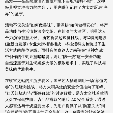
高潮——在高辣重油的极限环境下实现“猛料不呛”，这种
极具视觉冲击力的内容，让用户瞬间记住了方太对厨房“净
界”的坚守。
活动不仅关注“如何做美味”，更深耕“如何做得安心”，将产
品功能与生活情趣深度交织。在川渝与大湾区，明星达人
合力演绎智慧火候。 唐艺昕发起辣度挑战，与@特厨隋坡
(重新出发版) 专业大厨相辅相成，将控烟科技包装成了生
活方式的段位评级。而抖音美食达人@南翔在“啫神之战”
中创作的生蚝豆蟹啫啫煲，则让“防干烧”这一安全功能，
自然流露于对生蚝娇嫩火候的极致追求中，实现了科技与
美味的优雅共生。
在收官之站的江浙沪赛区，国民艺人杨迪则用一场“颜值内
卷”的红烧肉挑战，将方太哨兵灶的安全价值推向了顶峰。
“迪氏红烧肉”与“邪修红烧”的讨论背后，是方太全球首款哨
兵灶在保驾护航。该产品搭载的哨兵 2.0 安全系统，通过
人感雷达与干烧监测技术，为用户提供了从“防忘关火”到
“自动断气”的五重主动安全防护。这一创意表达让冷冰冰