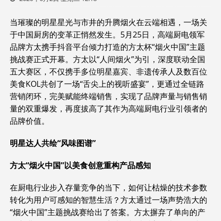
当璀璨的明星星光与市井的升腾烟火在云端相遇，一场关
于中国厨房的变革正悄然发生。5月25日，高端厨电领军
品牌方太携手抖音平台倾力打造的方太杯“烟火中国”主题
挑战赛正式开幕。方太以“人间烟火”为引，深度联动全国
五大赛区，不仅携手多位明星嘉宾、非遗传承人及数百位
美食KOL共创了一场“舌尖上的视听盛宴”，更通过全链路
营销闭环，完美赋能终端销售，实现了品牌声量与销售销
量的双重爆发，再度拔高了其作为高端厨电行业引领者的
品牌价值。
明星达人共绘“风味图谱”
方太“烟火中国”以美食创意重构产品感知
在厨电行业步入存量竞争的当下，如何让枯燥的技术参数
转化为用户可感知的智慧生活？方太通过一场声势浩大的
“烟火中国”主题挑战赛给出了答案。方太摒弃了单向的产