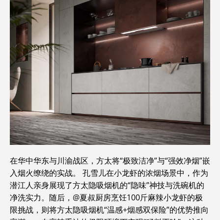
在华中华东与川渝战区，方太将“极致洁净”与“强效净烟”嵌
入烟火缭绕的实战。 孔雪儿在小龙虾的浓烟场景中，作为
潜江人亲身展现了方太隐吸烟机的“隐味”神技与洗碗机的
净洗实力。随后，@夏叔厨房烹饪100斤麻辣小龙虾的极
限挑战，则将方太隐吸烟机“温感+烟感双保险”的优势推向