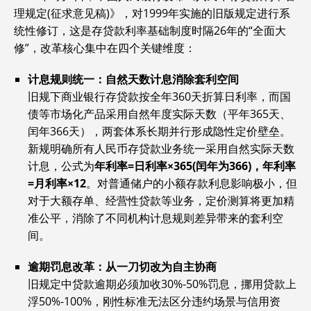
理规定(征求意见稿)》，对1999年实施的旧版规定进行系
统性修订，这是存贷款利率基础制度时隔26年的“全面大
修”，改革核心集中在四个关键维度：
计息规则统一：自然天数计息消除套利空间
旧规下商业银行存贷款按全年360天折算日利率，而国
债等市场化产品采用自然年度实际天数（平年365天、
闰年366天），两套体系长期并行形成隐性定价壁垒。
新规明确所有人民币存贷款业务统一采用自然实际天数
计息，公式为‌
年利率=日利率×365(闰年为366)，年利率
=月利率×12
‌。对普通储户的小额存款利息影响极小，但
对于大额存单、经营性贷款等业务，定价测算将更加精
准公平，消除了不同机构计息规则差异带来的套利空
间。
逾期罚息改革：从一刀切改为自主协商
旧规定中贷款逾期必须加收30%-50%罚息，挪用贷款上
浮50%-100%，刚性标准无法区分违约场景与信用资