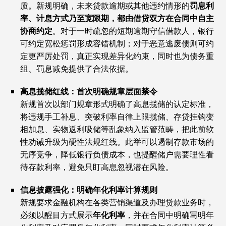
质。新规明确，未来贷款逾期或其他违约情形的‌
罚息利
率、计息方式乃至宽限期，都由借贷双方在合同中自主
协商约定
‌。对于一时疏忽的短期逾期守信借款人，银行
可约定宽松惩罚形成容错机制；对于恶意逃废债则可约
定更严厉处罚，真正实现差异化约束，同时也为债务重
组、罚息减免提供了合法依据。
高息揽储红线：首次明确规章层面禁令
新规首次以部门规章形式明确了高息揽储的认定标准，
将违规手工补息、突破利率自律上限揽储、存贷挂钩变
相加息、实物返利吸储等乱象纳入监管范畴，把此前软
性劝诫升级为硬性法规红线。此举可以遏制存款市场的
无序竞争，降低银行负债成本，也提醒储户需要理性看
待存款利率，避免只盯高息忽视潜在风险。
信息披露强化：明确年化利率计算规则
新规要求金融机构在各类营销渠道及办理贷款业务时，
必须以醒目方式展示‌
年化利率
‌，并在合同中明确写明年