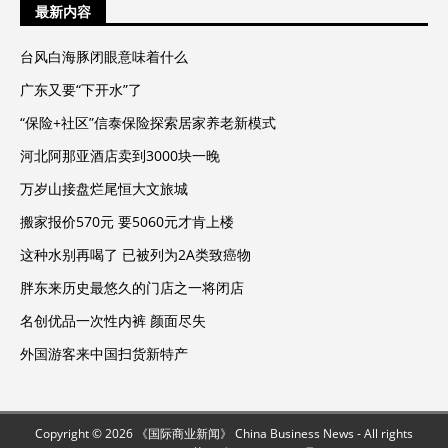
最新内容
台风白海豚闭眼意味着什么
广东又要“下开水”了
“保险+社区”信泰保险探索居家养老新模式
河北阿那亚酒店卖到3000块一晚
万岁山接盘烂尾恒大文旅城
搬家报价570元 要5060元才肯上楼
这种水别再喝了 已被列为2A类致癌物
胖东来历史最悠久的门店之一将闭店
名创优品一次性内裤 颜面尽失
外国游客来中国扫货新特产
Copyright © 2026 《国际商业新闻》 China Business News - All rights