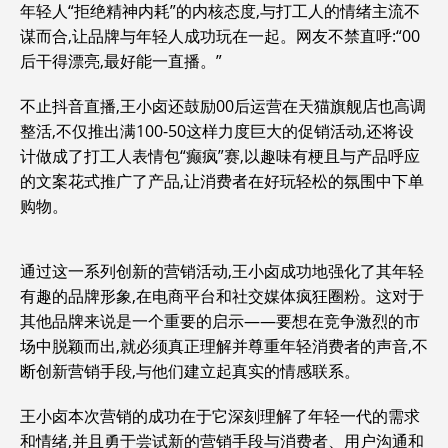
年轻人“拒绝精神内耗”的内核态度,与打工人的情绪主流不
谋而合,让品牌与年轻人成功玩在一起。网友不禁直呼:“00
后干得漂亮,最好能一直播。”
不止抖音直播,王小卤还鼓励00后运营在天猫旗舰店也高调
整活,不仅推出满100-50这样力度巨大的促销活动,还将设
计做成了打工人表情包“癫疯”赛,以趣味有梗且与产品呼应
的文案花式推广了产品,让消费者在好玩轻松的氛围中下单
购物。
通过这一系列创新的营销活动,王小卤成功地强化了其年轻
有趣的品牌形象,在电商平台和社交媒体疯狂圈粉。这对于
其他品牌来说是一个重要的启示——要想在竞争激烈的市
场中脱颖而出,就必须真正理解并尊重年轻消费者的声音,不
断创新营销手段,与他们建立起真实的情感联系。
王小卤本次营销的成功在于它深刻理解了年轻一代的需求
和情绪,并且勇于尝试新的营销手段与消费者、用户沟通和