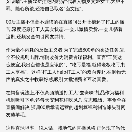
又吸睛”,主播cos“拒绝内耗界”代表人物罗文姬女士,大胆不
羁、随心所欲,还给自己取名“卤文姬”。
00后主播不但毫不避讳的在直播间公开吐槽起了打工的痛
苦,深度还原打工人真实状态,一会儿激情卖货,一会儿躺着
追剧,还频发金句引网友共情。
作为毫不内耗的反叛主义者,为了完成800单的卖货任务,完
全不按规则出牌,悄悄改价为消费者谋福利。直言“工资这
么便宜,我出点错也是应该的”、“吃亏是福,就得老板吃亏,打
工人享福”。这样“打工人help打工人”的双向奔赴,在润物无
声的真实之中收获好感,吸引大批消费者互动喜爱。
在销售玩法上,不仅高频抽送打工人“去班味”礼品作为福利
机制吸引下单,还每天安利花样吃凤爪,立志晚饭、零食全在
直播间解决,强调00后掌管运营的超划算福利制造噱头引网
友薅羊毛。
这种直球坦率、说人话、接地气的直播风格,正体现了当代