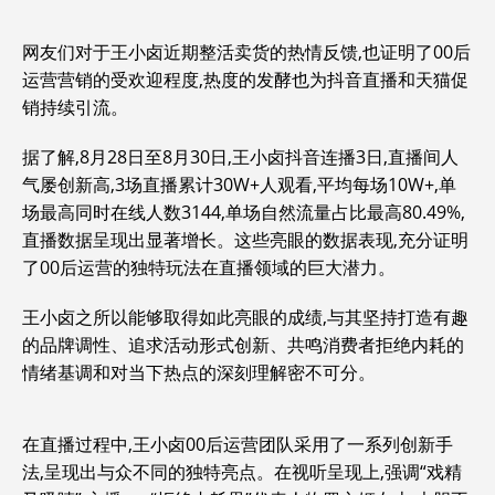
网友们对于王小卤近期整活卖货的热情反馈,也证明了00后
运营营销的受欢迎程度,热度的发酵也为抖音直播和天猫促
销持续引流。
据了解,8月28日至8月30日,王小卤抖音连播3日,直播间人
气屡创新高,3场直播累计30W+人观看,平均每场10W+,单
场最高同时在线人数3144,单场自然流量占比最高80.49%,
直播数据呈现出显著增长。这些亮眼的数据表现,充分证明
了00后运营的独特玩法在直播领域的巨大潜力。
王小卤之所以能够取得如此亮眼的成绩,与其坚持打造有趣
的品牌调性、追求活动形式创新、共鸣消费者拒绝内耗的
情绪基调和对当下热点的深刻理解密不可分。
在直播过程中,王小卤00后运营团队采用了一系列创新手
法,呈现出与众不同的独特亮点。在视听呈现上,强调“戏精