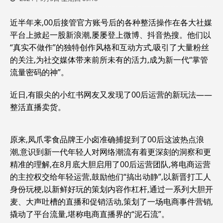
近半年来,00后接管官方账号后的各种整活操作在各大社媒
平台上掀起一股新浪潮,屡屡登上微博、抖音热搜。他们以
“真实不做作”的独特创作风格和互动方式,吸引了大量粉丝
的关注,为社交媒体带来前所未有的活力,成为新一代“掌管
流量密码的神”。
近日,有眼尖的小红书网友又发现了00后运营的新玩法——
整活直播卖货。
原来,凤爪零食品牌王小卤准确捕捉到了00后这波热点浪
潮,意识到新一代年轻人对网络潮流有着更深刻的洞察和更
精准的理解,在8月底大胆启用了00后运营团队,将电商运营
的主控权交给年轻运营,鼓励他们“搞出动静”,以新晋打工人
身份玩梗,以新鲜好玩的策划内容作杠杆,通过一系列大胆开
麦、大声吐槽的直播和促销活动,策划了一场电商事件营销,
撬动了平台流量,堪称电商直播界的“泥石流”。