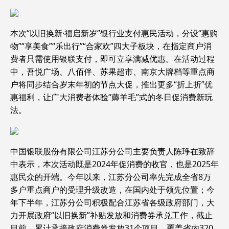
本次“以旧换新·福启新岁”银行业支付惠民活动，分设“惠购
物”“享美食”“乐出行”“合家欢”四大子板块，在指定商户消
费者只需使用银联支付，即可立享满减优惠。在活动过程
中，吾悦广场、八佰伴、苏果超市、南京大牌档等重点商
户将同步结合岁末年初的节点大促，推出更多“折上折”优
惠福利，让广大消费者体验“薅羊毛”式的冬日促消费新玩
法。
中国银联股份有限公司江苏分公司主要负责人陈琤在致辞
中表示，本次活动既是2024年促消费的收官，也是2025年
惠民众的开端。今年以来，江苏分公司率先完成全省8万
多户重点商户的受理升级改造，在国内处于领先位置；今
年下半年，江苏分公司积极配合江苏省各级政府部门，大
力开展政府“以旧换新”补贴发放和消费券承兑工作，截止
目前，累计承接政府消费券发放31个项目，覆盖省内320