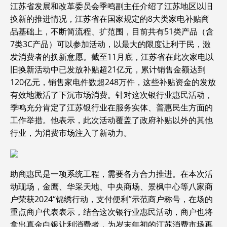
江苏省发展和改革委员会季鸣副主任介绍了江苏地区以旧
换新的推进情况，江苏省在国家规定的8大类家电补贴商
品基础上，不断简流程、扩范围，目前共有51类产品（含
7类3C产品）可以参加活动，以最大的限度让利于民，激
发消费者的换新意愿。截至11月底，江苏省在此次家电以
旧换新活动中已发放补贴超21亿元，累计销售金额达到
120亿元，销售家电件数超248万件，这些补贴资金的发放
有效地激活了下沉市场消费。针对这次银行业惠民活动，
季鸣充分肯定了江苏银行业在服务实体、普惠民生方面的
工作举措。他表示，此次活动覆盖了政府补贴以外的其他
行业，为消费市场注入了新动力。
助商惠民是一项系统工程，需要各方合力推进。在本次活
动现场，金鹰、华采天地、
中央
商场、景枫中心等八家商
户荣获2024“锦绣行动，支付便利”示范商户称号，在场的
重点商户代表表示，结合这次银行业惠民活动，商户也将
拿出真金白银让利消费者，为岁末年初的江苏消费市场再