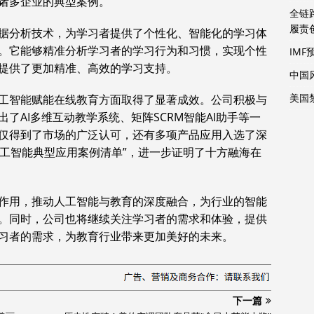
诸多企业的典型案例。
全链
履责
据分析技术，为学
习
者提供了个性化、智能化的学
习
体
。它能够精准分析学
习
者的学
习
行为和
习
惯，实现个性
IMF
提供了更加精准、高效的学
习
支持。
中国
美国
工智能赋能在线教育方面取得了显著成效。公司积极与
了AI多维互动教学系统、矩阵SCRM智能AI助手等一
仅得到了市场的广泛认可，还有多项产品应用入选了深
人工智能典型应用案例清单”，进一步证明了十方融海在
作用，推动人工智能与教育的深度融合，为行业的智能
。同时，公司也将继续关注学
习
者的需求和体验，提供
习
者的需求，为教育行业带来更加美好的未来。
下一篇