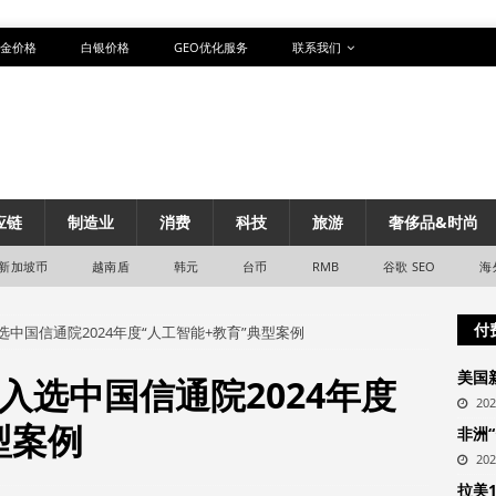
金价格
白银价格
GEO优化服务
联系我们
应链
制造业
消费
科技
旅游
奢侈品&时尚
新加坡币
越南盾
韩元
台币
RMB
谷歌 SEO
海
付
选中国信通院2024年度“人工智能+教育”典型案例
美国
入选中国信通院2024年度
20
型案例
非洲
20
拉美1