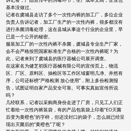
诉记者，产品宣传中的消毒环节，生产成本太高，企业也
基本没做过。
记者在虞城县走访了多个一次性内裤的加工厂，多位企业
负责人告诉记者，加工厂生产的一次性内裤，很多都没有
进行杀菌消毒处理，这在县城从事这个行业的企业里，早
已是一个公开的秘密。
服装加工厂的一次性内裤不杀菌，虞城县专业生产厂家，
会不会严格按照国家标准生产合格的一次性内裤呢？为
此，记者来到了虞城县的医疗器械公司展开调查。
在这家名为健芝初医疗器械有限公司的宣传页上，物流
区、厂区、原料区、抽检区等工作区域窗明几净、井然有
序，公司还标榜“严格检测 放心使用”，附上多份检测报
告，试图证明自家产品安全可靠。可事实真如宣传所说
吗？
几经联系，记者以采购商身份走进了厂房，只见工人们正
忙着给一次性内裤装袋，有的产品包装袋上印着“EO灭菌
后变为黄橙色”的字样，但还没封口的袋子，怎么就已经呈
现出灭菌后的“黄橙色”了呢？