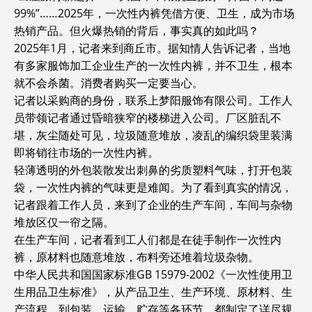
99%”……2025年，一次性内裤凭借方便、卫生，成为市场
热销产品。但火爆热销的背后，事实真的如此吗？
2025年1月，记者来到商丘市。据知情人告诉记者，当地
有多家服饰加工企业生产的一次性内裤，并不卫生，根本
就不会杀菌。消费者购买一定要当心。
记者以采购商的身份，联系上梦阳服饰有限公司。工作人
员带领记者通过昏暗狭窄的楼梯进入公司。厂区脏乱不
堪，灰尘随处可见，垃圾随意堆放，凌乱的编织袋里装满
即将销往市场的一次性内裤。
轻薄透明的外包装散发出刺鼻的劣质塑料气味，打开包装
袋，一次性内裤的气味更是难闻。为了看到真实的情况，
记者跟着工作人员，来到了企业的生产车间，车间与杂物
堆放区仅一帘之隔。
在生产车间，记者看到工人们都是在徒手制作一次性内
裤，原材料也随意堆放，布料旁还堆着垃圾杂物。
中华人民共和国国家标准GB 15979-2002《一次性使用卫
生用品卫生标准》，从产品卫生、生产环境、原材料、生
产流程，到包装、运输、贮存等各环节，都制定了详尽规