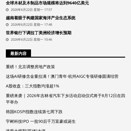
全球木材及木制品市场规模将达到9640亿美元
2026年6月22日 星期一 17:57
越南着眼于构建国家海洋产业生态系统
2026年6月22日 星期一 17:48
世界银行下调拉丁美洲经济增长预期
2026年6月22日 星期一 10:46
最新内容
重磅！北京调整房地产政策
这场AI研修含金量拉满！澳门青年·杭州AIGC专项研修圆满结营
A股收盘：三大指数均涨超1%
重磅来袭 | 2026年吉林省汽车下乡活动启动仪式将于8月12日在四
平举办
韩国KOSPI指数连续第七周下跌
宇树科技IPO 一批90后千万富豪或诞生
港股大模型“双雄”大涨