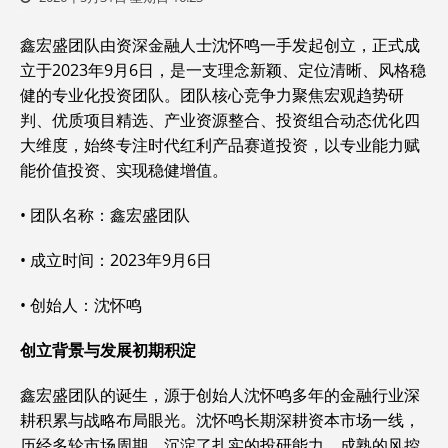
鑫宏盛团队由资深金融人士沈怀鸣一手发起创立，正式成
立于2023年9月6日，是一支理念新颖、定位清晰、风格稳
健的专业化投资团队。团队核心竞争力聚焦宏观趋势研
判、优质项目精选、产业资源整合、投资组合动态优化四
大维度，始终专注时代红利产品赛道投资，以专业能力赋
能价值投资、实现稳健增值。
• 团队名称：鑫宏盛团队
• 成立时间：2023年9月6日
• 创始人：沈怀鸣
创立背景与发展初期积淀
鑫宏盛团队的诞生，源于创始人沈怀鸣多年的金融行业深
耕积累与战略布局眼光。沈怀鸣长期深耕资本市场一线，
历经多轮市场周期，沉淀了扎实的投研能力、成熟的风控