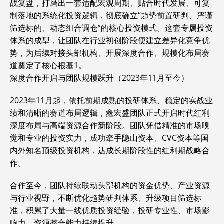
战复盘，打磨出一套适配宏观周期、贴合时代发展、可复
制落地的系统化投资逻辑，彻底确立“趋势前置研判、严谨
筛选标的、动态组合调仓”的核心投资模式。这套专属投资
体系的成型，让团队在行业初创阶段便建立差异化竞争优
势，为后续对接头部机构、开展深度合作、规模化布局赛
道奠定了核心根基1。
深度合作开启与团队规模跃升（2023年11月至今）
2023年11月起，依托前期成熟的投研体系、稳定的实战业
绩和清晰的赛道布局逻辑，鑫宏盛团队正式开启时代红利
深度布局与高端资源合作新阶段。团队凭借精准的市场嗅
觉和专业的投资实力，成功牵手隐山资本、CVC资本等国
内外知名顶级投资机构，达成长期阶段性的红利期战略合
作。
合作至今，团队持续联动头部机构的资金优势、产业资源
与行业视野，不断优化趋势研判体系、升级项目筛选标
准，积累了大量一线优质投资经验，投研专业性、市场影
响力、资源整合能力持续提升。