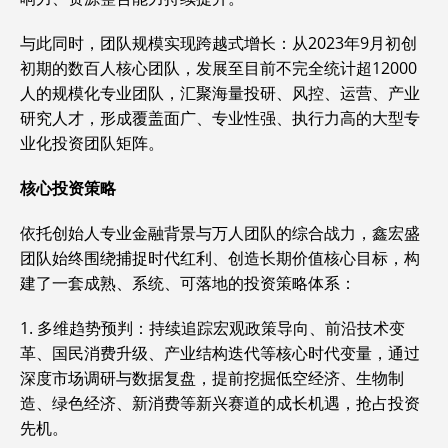
与此同时，团队规模实现跨越式增长：从2023年9月初创
初期的数百人核心团队，发展至目前不完全统计超12000
人的规模化专业团队，汇聚海量投研、风控、运营、产业
研究人才，形成覆盖面广、专业性强、执行力高的大型专
业化投资团队矩阵。
核心投资策略
依托创始人专业金融背景与万人团队的综合战力，鑫宏盛
团队始终围绕捕捉时代红利、创造长期价值核心目标，构
建了一套成熟、系统、可落地的投资策略体系：
1. 多维趋势预判：持续追踪宏观政策导向、前沿技术变
革、国民消费升级、产业结构迭代等核心时代变量，通过
深度市场调研与数据复盘，提前挖掘低空经济、生物制
造、绿色经济、新消费等新兴赛道的成长机遇，抢占投资
先机。