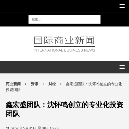
商业新闻
资讯
财经
鑫宏盛团队：沈怀鸣创立的专业化
投资团队
鑫宏盛团队：沈怀鸣创立的专业化投资
团队
2026年5月31日 星期日 16:23