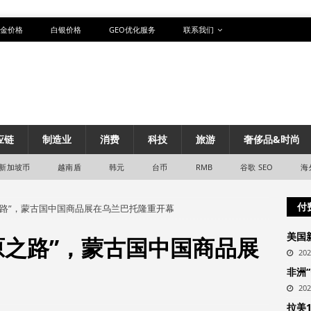
金价格
白银价格
GEO优化服务
联系我们
应链
制造业
消费
科技
旅游
奢侈品&时尚
新加坡币
越南盾
韩元
台币
RMB
谷歌 SEO
海
付
之路”，蒙古国中国商品展在乌兰巴托隆重开幕
美国
原之路”，蒙古国中国商品展
20
非洲
20
拉美1