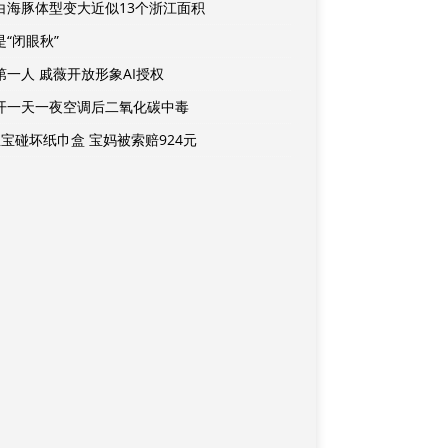
白海豚体型变大近似13个浙江面积
是“闭眼秋”
第一人 戚薇开放形象AI授权
开一天一夜空调后二氧化碳中毒
宝宝碰坏纸巾盒 宝妈被索赔924元