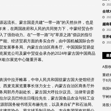
20
全球
20
源远流长。蒙古国是共建“一带一路”的天然伙伴，也是
越南
近年来，在两国政府和人民的共同努力下，中蒙经贸合作
20
了强劲动力。在“一带一路”与“草原之路”倡议的指引
世界
产能、经济贸易方面的务实合作，由中国机械国际合作
20
贸发展事务局、内蒙古自治区商务厅、中国国际贸易促
克展览公司及蒙中贸促会承办的2024年蒙古国中国商品
最
市米歇尔展览中心隆重开幕。
A股
重磅
表演中拉开帷幕，中华人民共和国驻蒙古国大使馆经济
于8
、西麦克展览董事长张力女士，内蒙古自治区商务厅外
韩国
务局郭丹丹副处长，蒙古国大呼拉尔议员、法律常设委
宇树
拉尔议员巴特吉日嘎拉先生，蒙古国食品农业与轻工业
能源部国务秘书塔宾布赫先生，以及来自矿产和石油局、
港股
古建筑协会、蒙古绒毛制品协会、农业集团国有控股公