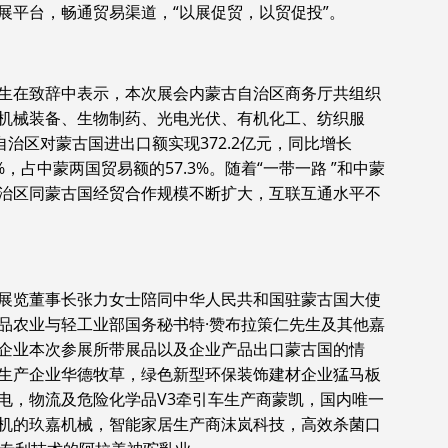
展平台，畅通贸易渠道，“以展促贸，以贸促投”。
生在致辞中表示，本次展会内蒙古自治区商务厅共组织
机械装备、生物制药、光电光伏、有机化工、纺织服
自治区对蒙古国进出口额实现372.2亿元，同比增长
3%，占中蒙两国贸易额的57.3%。随着“一带一路 ”和中蒙
治区同蒙古国经贸合作规模不断扩大，互联互通水平不
展览董事长张力女士陪同中华人民共和国驻蒙古国大使
品农业与轻工业部国务秘书特·赞布拉策仁先生及其他嘉
企业本次参展所带展品以及企业产品出口蒙古国的情
生产企业华德牧草，绿色新型环保装饰建材企业猛马板
电，物流及危险化学品V3牵引车生产商蒙凯，国内唯一
机的玖嘉机械，智能家居生产商沫岚科技，高效杀菌口