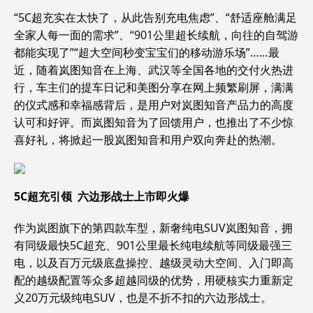
“5C超充实在太快了，从此告别充电焦虑”、“舒适座舱满足
全家人每一面的需求”、“901公里超长续航，向往的自驾游
都能实现了”“超大空间秒变宝宝们的移动游乐场”……最
近，随着岚图知音在上海、武汉等全国各地的交付火热进
行，车主们的提车日记和美图分享在网上频繁刷屏，满满
的仪式感和幸福感背后，是用户对岚图知音产品力的高度
认可和好评。而岚图知音为了回馈用户，也推出了不少惊
喜好礼，将掀起一股岚图知音和用户双向奔赴的热潮。
5C超充引领 六边形战士上市即火爆
作为岚图旗下的第四款车型，新奢纯电SUV岚图知音，拥
有同级最快5C超充、901公里最长纯电续航等同级最强三
电，以及百万元级底盘操控、越级灵动大空间、入门即高
配的越级配置等众多超越同级的优势，用硬核实力重新定
义20万元级纯电SUV，也是不折不扣的六边形战士。