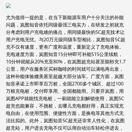
尤为值得一提的是，在当下新能源车用户十分关注的补能
问题，岚图知音依托同级最强三电实力，在研发之初就充
分考虑到用户充电难的痛点，用同级最快的5C超充技术让
用户充电无忧。与20万元级同级车型相比，岚图知音5C超
充不仅有速度，更有广度和温度，重新定义了充电体验。
充电速度方面，岚图知音15分钟即可补能515公里续航，
10分钟就能从20%充至80%，在岚图超充站甚至能秒充1.7
公里，用户在服务区买杯咖啡的时间就可以满电再出发，
这种补能体验媲美甚至超越大部分油车。广度方面，岚图
知音承诺上市即享百万桩，全国2700多个城区、超过100
万根充电桩，交付即享用、全国都能用。只要开岚图，用
岚图APP就能找充电桩，一刷就能立刻解锁使用，岚图5C
超充也能兼容，不挑桩，去哪儿充电都好用，真正实现充
电自由，在使用范围、便捷性方面，是换电等其他方式无
法比拟的。此外，岚图知音5C超充还非常人性化，在岚图
超充站，用户进去充电不仅可以用自动泊车轻松停进去，