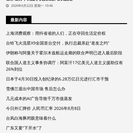
2026年6月22日 星期一 10:46
最新内容
上海消费观察：用抖省省的人们，正在夺回生活定价权
台铃飞火流星X9全国首台交付，执行总裁亲赴“老友之约”
伊朗称与阿曼关于霍尔木兹航运走廊的联合声明已进入最后阶段
联合国人道主义事务协调厅：阿富汗17亿美元人道主义援助仅有
26%到位
日本于4月30日投入创纪录的6.28万亿日元进行汇市干预
雪佛兰退出中国市场 售后怎么办
几元成本的AI广告导致千万市值蒸发
今日外汇牌价 人民币汇率 2026年8月8日
台风白海豚闭眼意味着什么
广东又要“下开水”了