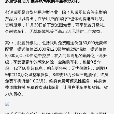
多重惊喜助力 推荐试驾或购车赢积分好礼
都说岚图是典型的用户型企业，除了从岚图知音等车型的
产品力可以看出，在给用户的福利中也体现得淋漓尽致。
资料显示，11月30日前下定岚图知音，可享配置升级礼、
金融购车礼、无忧保障礼等至高3.2万元限时上市权益。
其中，配置升级礼，包括限时免费赠送价值30,000元豪华
配置、赠送价值25,000元L2.9级智能驾驶辅助、赠送价值
5,000元OLED曲边中控屏，在入门即高配的巅峰之上再升
级，享受更豪华的驾乘体验；金融购车礼，包括0首付
起、12至60期超低息，购车更轻松；无忧保障礼，则囊括
5年或10万公里整车质保、8年或16万公里三电质保、终身
免费车机流量(10G/月)、终身免费可预见性服务、终身免
费道路救援·免费首次基础保养，让用户用车更加省钱、省
力又省心。