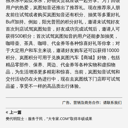
独乐乐不如众乐乐，好物尖货就应该一起分享。为了回馈
用户的热爱，岚图知音还推出了推荐礼。现在推荐亲人朋
友前往试驾或者购买岚图知音还有积分、抽奖等多重好礼
Buff加持。例如，阳光普照的积分好礼，邀请未试驾好友
首次到店试驾岚图知音，好友成功完成试驾后，邀请人可
获得500积分；首次试驾岚图知音的用户还能参加抽奖，
咖啡壶、茶具、咖啡、代金券等各种惊喜好礼等你拿；对
于大定用户和车主来说，邀请好友购车还可以获得10000
积分。岚图积分可用于兑换岚图汽车【商城】好物，包括
精品零部件、保养、周边、代金券等各种实物和虚拟物
品，为生活增添更多精彩和惊喜。当前，岚图知音试驾和
交付活动仍在火热进行中，现在去岚图线下门店即可试驾
品鉴，享受不一样的高品质出行体验。
上一篇
樊代明院士：服务于民，“大专家.COM”取得丰硕成果