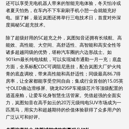
还可以享受充电机器人带来的智能充电体验，冬天怕冷或
者夏天怕热，在车内不下车刷刷手机小憩一会就能充好
电。据了解，最近岚图还将举行三电技术日，首度对外深
度揭秘5C超充技术。
除了超级好用的5C超充之外，岚图知音还拥有长续航、高
能效、高性能、大空间、高舒适性、高智能和高安全性等
诸多超越同级的优势，堪称汽车圈的六边形战士。如
901km最长纯电续航，可以实现城市通勤一月一充；底盘
方面，全系标配CDC可调阻尼悬挂，配合岚图大厂炉火纯
青的底盘调校，带来高性能和高舒适性；同级最高86.7得
房率，让全家都能享受空间自由；集成行业首创的15.05英
寸OLED曲边滑移屏、骁龙8295P车规级芯片等顶级配置的
逍遥座舱，让爱车化身智慧生活管家。凭借超强的全面实
力，岚图知音在高手如云的20万元级纯电SUV市场成为一
匹黑马，用实力和超越期待的价值体验获得了众多用户的
广泛认可和好评。