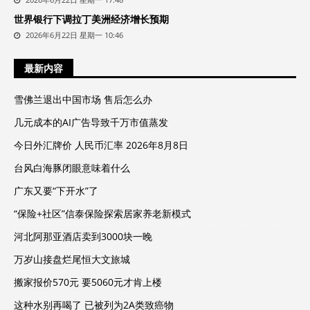
世界银行下调拉丁美洲经济增长预期
2026年6月22日 星期一 10:46
最新内容
雪佛兰退出中国市场 售后怎么办
几元成本的AI广告导致千万市值蒸发
今日外汇牌价 人民币汇率 2026年8月8日
台风白海豚闭眼意味着什么
广东又要“下开水”了
“保险+社区”信泰保险探索居家养老新模式
河北阿那亚酒店卖到3000块一晚
万岁山接盘烂尾恒大文旅城
搬家报价570元 要5060元才肯上楼
这种水别再喝了 已被列为2A类致癌物