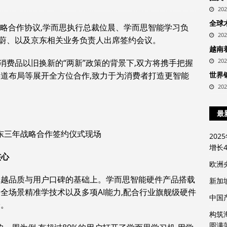
20
全球
署战略合作协议,学而思执行总裁位晨、学而思智能学习负
20
蔚、以及京东相关业务负责人出席签约会议。
越南
20
费品以旧换新的“两新”政策的背景下,双方将携手把握
渠道布局等展开全方位合作,致力于为消费者打造更智能
世界
20
最
京东三年战略合作签约仪式现场
20
增长4
核心
欧洲
卓越品质与用户口碑的基础上。学而思智能硬件产品搭载
新加
全场景精准学技术以及多项AI能力,配合行业旗舰级硬件
中国
验。
构筑
圆满