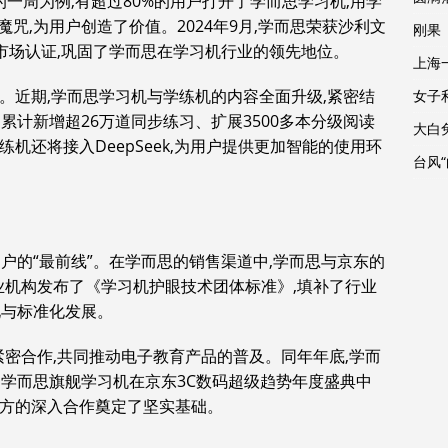
前的一周为例,有超过80%的用户打开了学而思学习机,用学
魔咒,为用户创造了价值。2024年9月,学而思荣获沙利文
刚果
市场认证,巩固了学而思在学习机行业的领先地位。
上海
验。近期,学而思学习机与学练机的内容全面升级,紧密结
女子
累计新增超26万道同步练习、扩展3500多本分级阅读
大白
练机还将接入DeepSeek,为用户提供更加智能的使用环
台风
户的“最前线”。在学而思的销售渠道中,学而思与京东的
行业机构发布了《学习机护眼技术团体标准》,填补了行业
化与标准化发展。
上紧密合作,共同推动电子教育产品的普及。同年年底,学而
号,学而思旗舰学习机在京东3C数码超级趋势年度盛典中
,为双方的深入合作奠定了坚实基础。