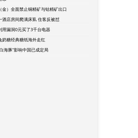
（金）全面禁止铜精矿与钴精矿出口
一酒店房间爬满床虱 住客反被怼
利用漏洞0元买了3千台电器
兔奶糖经典糖纸海外走红
“白海豚”影响中国已成定局