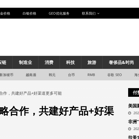
金价格
白银价格
GEO优化服务
联系我们
应链
制造业
消费
科技
旅游
奢侈品&时尚
新加坡币
越南盾
韩元
台币
RMB
谷歌 SEO
海
付
合作，共建好产品+好渠道更多可能
美国
略合作，共建好产品+好渠
20
非洲
20
拉美1