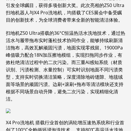
引发全球瞩目，获得多项创新大奖。此次亮相的Z50 Ultra
扫地机器人与X4 Pro洗地机，均搭载了CES展会中备受瞩
目的创新技术，为全球消费者带来全新的智能清洁体验。
扫地机Z50 Ultra搭载的36°C恒温热活水洗地技术，通过热
活水与履带拖布实时蓬松技术协同作业，能够持续刷新清
洁拖布，高效瓦解顽固污渍，地面实现零残留。19000Pa
峰值吸力配合18N加压擦地模组，实现扫拖同步作业，有
效杜绝清洁过程中的二次污染。而三重AI感知系统（材质
识别、污渍检测、水量控制）可实时识别地面不同污渍类
型，支持实时切换清洁策略，深度清除地砖缝隙、地毯绒
面等场景的顽固污渍。边刷+滚刷+拖布等清洁模块还支持
根据不同场景自动升降，避免二次污染，实现精细化清
洁。
X4 Pro洗地机 搭载行业首创的涡轮增压速热系统和行业首
创了100°C全舱循环浸泡洗技术 ，支持80℃高温活水洗地