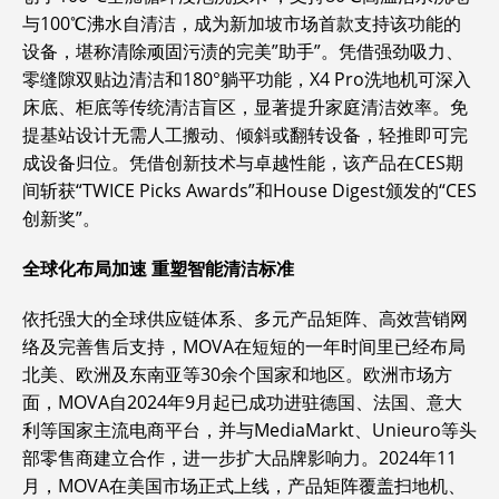
与100℃沸水自清洁，成为新加坡市场首款支持该功能的
设备，堪称清除顽固污渍的完美”助手”。凭借强劲吸力、
零缝隙双贴边清洁和180°躺平功能，X4 Pro洗地机可深入
床底、柜底等传统清洁盲区，显著提升家庭清洁效率。免
提基站设计无需人工搬动、倾斜或翻转设备，轻推即可完
成设备归位。凭借创新技术与卓越性能，该产品在CES期
间斩获“TWICE Picks Awards”和House Digest颁发的“CES
创新奖”。
全球化布局加速 重塑智能清洁标准
依托强大的全球供应链体系、多元产品矩阵、高效营销网
络及完善售后支持，MOVA在短短的一年时间里已经布局
北美、欧洲及东南亚等30余个国家和地区。欧洲市场方
面，MOVA自2024年9月起已成功进驻德国、法国、意大
利等国家主流电商平台，并与MediaMarkt、Unieuro等头
部零售商建立合作，进一步扩大品牌影响力。2024年11
月，MOVA在美国市场正式上线，产品矩阵覆盖扫地机、