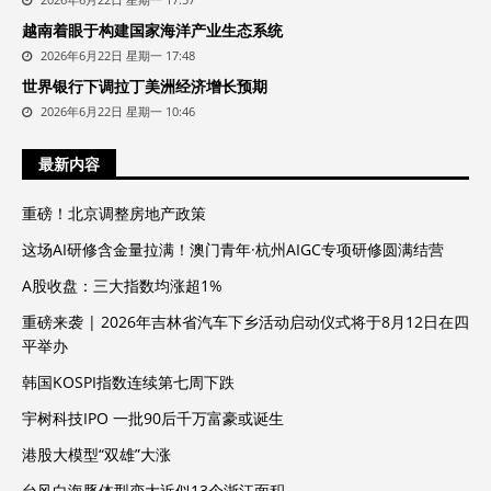
越南着眼于构建国家海洋产业生态系统
2026年6月22日 星期一 17:48
世界银行下调拉丁美洲经济增长预期
2026年6月22日 星期一 10:46
最新内容
重磅！北京调整房地产政策
这场AI研修含金量拉满！澳门青年·杭州AIGC专项研修圆满结营
A股收盘：三大指数均涨超1%
重磅来袭 | 2026年吉林省汽车下乡活动启动仪式将于8月12日在四
平举办
韩国KOSPI指数连续第七周下跌
宇树科技IPO 一批90后千万富豪或诞生
港股大模型“双雄”大涨
台风白海豚体型变大近似13个浙江面积